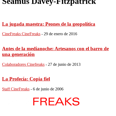
Seamus Davey-Fitzpatrick
La jugada maestra: Peones de la geopolítica
CineFreaks CineFreaks
-
29 de enero de 2016
Antes de la medianoche: Artesanos con el barro de
una generación
Colaboradores Cinefreaks
-
27 de junio de 2013
La Profecía: Copia fiel
Staff CineFreaks
-
6 de junio de 2006