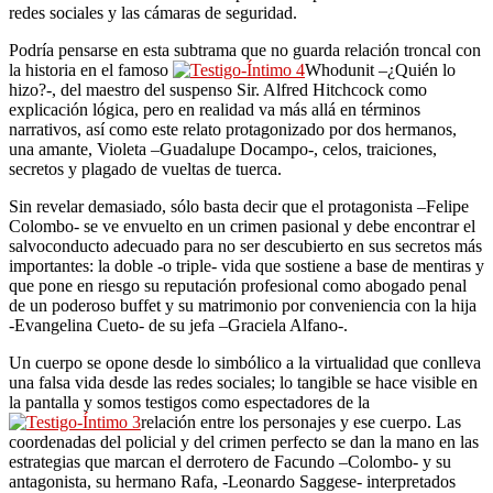
redes sociales y las cámaras de seguridad.
Podría pensarse en esta subtrama que no guarda relación troncal con
la historia en el famoso
Whodunit –¿Quién lo
hizo?-, del maestro del suspenso Sir. Alfred Hitchcock como
explicación lógica, pero en realidad va más allá en términos
narrativos, así como este relato protagonizado por dos hermanos,
una amante, Violeta –Guadalupe Docampo-, celos, traiciones,
secretos y plagado de vueltas de tuerca.
Sin revelar demasiado, sólo basta decir que el protagonista –Felipe
Colombo- se ve envuelto en un crimen pasional y debe encontrar el
salvoconducto adecuado para no ser descubierto en sus secretos más
importantes: la doble -o triple- vida que sostiene a base de mentiras y
que pone en riesgo su reputación profesional como abogado penal
de un poderoso buffet y su matrimonio por conveniencia con la hija
-Evangelina Cueto- de su jefa –Graciela Alfano-.
Un cuerpo se opone desde lo simbólico a la virtualidad que conlleva
una falsa vida desde las redes sociales; lo tangible se hace visible en
la pantalla y somos testigos como espectadores de la
relación entre los personajes y ese cuerpo. Las
coordenadas del policial y del crimen perfecto se dan la mano en las
estrategias que marcan el derrotero de Facundo –Colombo- y su
antagonista, su hermano Rafa, -Leonardo Saggese- interpretados