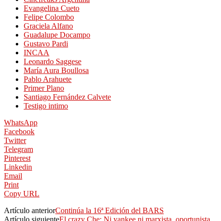
Evangelina Cueto
Felipe Colombo
Graciela Alfano
Guadalupe Docampo
Gustavo Pardi
INCAA
Leonardo Saggese
María Aura Boullosa
Pablo Arahuete
Primer Plano
Santiago Fernández Calvete
Testigo intimo
WhatsApp
Facebook
Twitter
Telegram
Pinterest
Linkedin
Email
Print
Copy URL
Artículo anterior
Continúa la 16ª Edición del BARS
Artículo siguiente
El crazy Che: Ni yankee ni marxista, oportunista