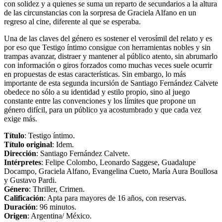
con solidez y a quienes se suma un reparto de secundarios a la altura
de las circunstancias con la sorpresa de Graciela Alfano en un
regreso al cine, diferente al que se esperaba.
Una de las claves del género es sostener el verosímil del relato y es
por eso que Testigo íntimo consigue con herramientas nobles y sin
trampas avanzar, distraer y mantener al público atento, sin abrumarlo
con información o giros forzados como muchas veces suele ocurrir
en propuestas de estas características. Sin embargo, lo más
importante de esta segunda incursión de Santiago Fernández Calvete
obedece no sólo a su identidad y estilo propio, sino al juego
constante entre las convenciones y los límites que propone un
género difícil, para un público ya acostumbrado y que cada vez
exige más.
Título
: Testigo íntimo.
Título original
: Idem.
Dirección
: Santiago Fernández Calvete.
Intérpretes
: Felipe Colombo, Leonardo Saggese, Guadalupe
Docampo, Graciela Alfano, Evangelina Cueto, María Aura Boullosa
y Gustavo Pardi.
Género
: Thriller, Crimen.
Calificación
: Apta para mayores de 16 años, con reservas.
Duración
: 96 minutos.
Origen
: Argentina/ México.