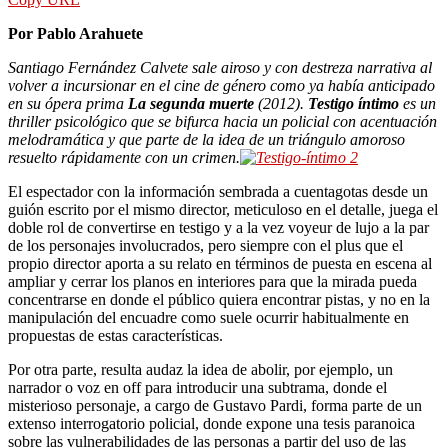
Por Pablo Arahuete
Santiago Fernández Calvete sale airoso y con destreza narrativa al
volver a incursionar en el cine de género como ya había anticipado
en su ópera prima
La segunda muerte
(2012).
Testigo íntimo
es un
thriller psicológico que se bifurca hacia un policial con acentuación
melodramática y que parte de la idea de un triángulo amoroso
resuelto rápidamente con un crimen.
El espectador con la información sembrada a cuentagotas desde un
guión escrito por el mismo director, meticuloso en el detalle, juega el
doble rol de convertirse en testigo y a la vez voyeur de lujo a la par
de los personajes involucrados, pero siempre con el plus que el
propio director aporta a su relato en términos de puesta en escena al
ampliar y cerrar los planos en interiores para que la mirada pueda
concentrarse en donde el público quiera encontrar pistas, y no en la
manipulación del encuadre como suele ocurrir habitualmente en
propuestas de estas características.
Por otra parte, resulta audaz la idea de abolir, por ejemplo, un
narrador o voz en off para introducir una subtrama, donde el
misterioso personaje, a cargo de Gustavo Pardi, forma parte de un
extenso interrogatorio policial, donde expone una tesis paranoica
sobre las vulnerabilidades de las personas a partir del uso de las