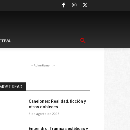
CTIVA
- Advertisment -
MOST READ
Canelones: Realidad, ficción y
otros dobleces
8 de agosto de 2026
Engendro: Trampas estéticas y