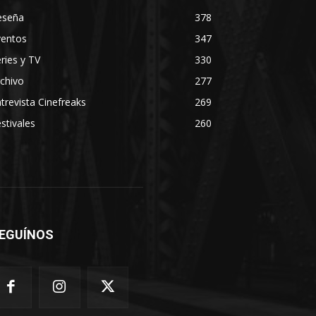
eseña
378
ventos
347
ries y TV
330
chivo
277
trevista Cinefreaks
269
stivales
260
EGUÍNOS