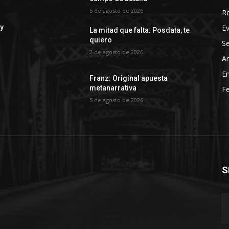
5 de agosto de 2026
R
E
 y
La mitad que falta: Posdata, te
quiero
Se
2 de agosto de 2026
Ar
En
Franz: Original apuesta
metanarrativa
Fe
5 de agosto de 2026
S