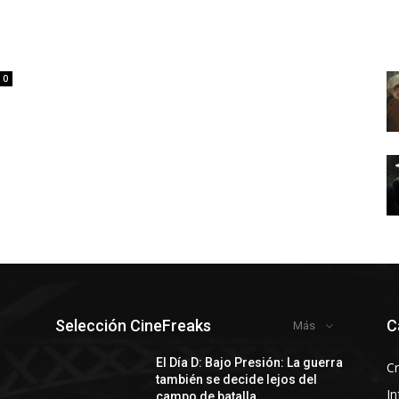
0
Selección CineFreaks
C
Más
y
El Día D: Bajo Presión: La guerra
Cr
también se decide lejos del
In
campo de batalla