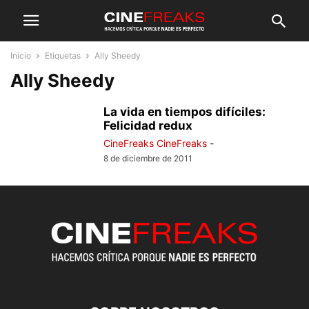
Inicio
Etiquetas
Ally Sheedy
Ally Sheedy
La vida en tiempos difíciles:
Felicidad redux
CineFreaks CineFreaks
-
8 de diciembre de 2011