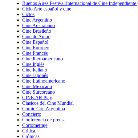
Buenos Aires Festival Internacional de Cine Independient
Ciclo Arte español y cine
Ciclos
Cine Argentino
Cine Australiano
Cine Brasileño
Cine de Autor
Cine Español
Cine Europeo
Cine Francés
Cine Iberoamericano
Cine Inglés
Cine Italiano
Cine Japonés
Cine Latinoamericano
Cine Mexicano
Cine Surcoreano
CINE.AR Play
Clásicos del Cine Mundial
Comic Con Argentina
Concierto
Conferencia de prensa
Cortometraje
Crítica
Crónicas