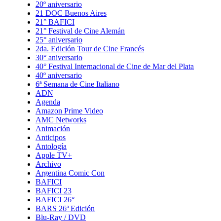
20º aniversario
21 DOC Buenos Aires
21° BAFICI
21° Festival de Cine Alemán
25° aniversario
2da. Edición Tour de Cine Francés
30° aniversario
40° Festival Internacional de Cine de Mar del Plata
40º aniversario
6ª Semana de Cine Italiano
ADN
Agenda
Amazon Prime Video
AMC Networks
Animación
Anticipos
Antología
Apple TV+
Archivo
Argentina Comic Con
BAFICI
BAFICI 23
BAFICI 26°
BARS 26ª Edición
Blu-Ray / DVD