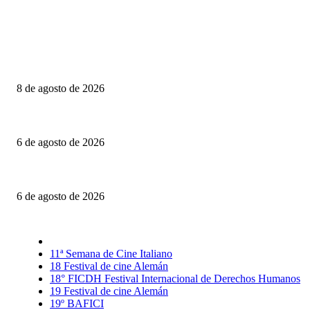
Último momento
Canelones: Realidad, ficción y otros dobleces
8 de agosto de 2026
Engendro: Trampas estéticas y círculos viciosos
6 de agosto de 2026
La invitación: El amor puesto sobre la mesa
6 de agosto de 2026
Selección CineFreaks
11ª Semana de Cine Italiano
18 Festival de cine Alemán
18° FICDH Festival Internacional de Derechos Humanos
19 Festival de cine Alemán
19º BAFICI