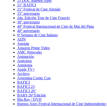
21 DOC Buenos Aires
21° BAFICI
21° Festival de Cine Alemán
25° aniversario
2da. Edición Tour de Cine Francés
30° aniversario
40° Festival Internacional de Cine de Mar del Plata
40º aniversario
6ª Semana de Cine Italiano
ADN
Agenda
Amazon Prime Video
AMC Networks
Animación
Anticipos
Antología
Apple TV+
Archivo
Argentina Comic Con
BAFICI
BAFICI 23
BAFICI 26°
BARS 26ª Edición
Blu-Ray / DVD
Buenos Aires Festival Internacional de Cine Independient