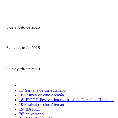
Último momento
Canelones: Realidad, ficción y otros dobleces
8 de agosto de 2026
Engendro: Trampas estéticas y círculos viciosos
6 de agosto de 2026
La invitación: El amor puesto sobre la mesa
6 de agosto de 2026
Selección CineFreaks
11ª Semana de Cine Italiano
18 Festival de cine Alemán
18° FICDH Festival Internacional de Derechos Humanos
19 Festival de cine Alemán
19º BAFICI
20º aniversario