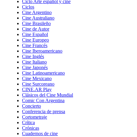
Ciclo Arte español y cine
Ciclos
Cine Argentino
Cine Australiano
Cine Brasileño
Cine de Autor
Cine Español
Cine Europeo
Cine Francés
Cine Iberoamericano
Cine Inglés
Cine Italiano
Cine Japonés
Cine Latinoamericano
Cine Mexicano
Cine Surcoreano
CINE.AR Play
Clásicos del Cine Mundial
Comic Con Argentina
Concierto
Conferencia de prensa
Cortometraje
Crítica
Crónicas
Cuadernos de cine