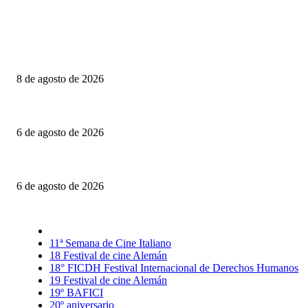
Último momento
Canelones: Realidad, ficción y otros dobleces
8 de agosto de 2026
Engendro: Trampas estéticas y círculos viciosos
6 de agosto de 2026
La invitación: El amor puesto sobre la mesa
6 de agosto de 2026
Selección CineFreaks
11ª Semana de Cine Italiano
18 Festival de cine Alemán
18° FICDH Festival Internacional de Derechos Humanos
19 Festival de cine Alemán
19º BAFICI
20º aniversario