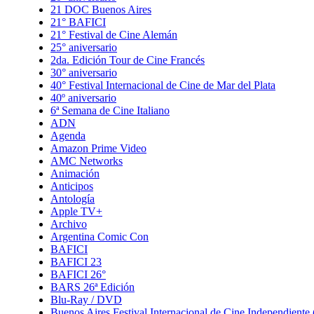
21 DOC Buenos Aires
21° BAFICI
21° Festival de Cine Alemán
25° aniversario
2da. Edición Tour de Cine Francés
30° aniversario
40° Festival Internacional de Cine de Mar del Plata
40º aniversario
6ª Semana de Cine Italiano
ADN
Agenda
Amazon Prime Video
AMC Networks
Animación
Anticipos
Antología
Apple TV+
Archivo
Argentina Comic Con
BAFICI
BAFICI 23
BAFICI 26°
BARS 26ª Edición
Blu-Ray / DVD
Buenos Aires Festival Internacional de Cine Independient