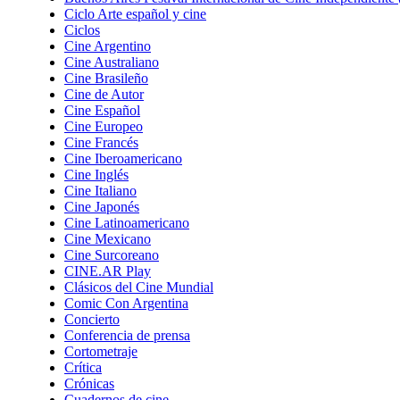
Ciclo Arte español y cine
Ciclos
Cine Argentino
Cine Australiano
Cine Brasileño
Cine de Autor
Cine Español
Cine Europeo
Cine Francés
Cine Iberoamericano
Cine Inglés
Cine Italiano
Cine Japonés
Cine Latinoamericano
Cine Mexicano
Cine Surcoreano
CINE.AR Play
Clásicos del Cine Mundial
Comic Con Argentina
Concierto
Conferencia de prensa
Cortometraje
Crítica
Crónicas
Cuadernos de cine