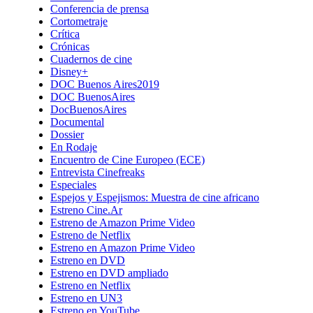
Conferencia de prensa
Cortometraje
Crítica
Crónicas
Cuadernos de cine
Disney+
DOC Buenos Aires2019
DOC BuenosAires
DocBuenosAires
Documental
Dossier
En Rodaje
Encuentro de Cine Europeo (ECE)
Entrevista Cinefreaks
Especiales
Espejos y Espejismos: Muestra de cine africano
Estreno Cine.Ar
Estreno de Amazon Prime Video
Estreno de Netflix
Estreno en Amazon Prime Video
Estreno en DVD
Estreno en DVD ampliado
Estreno en Netflix
Estreno en UN3
Estreno en YouTube