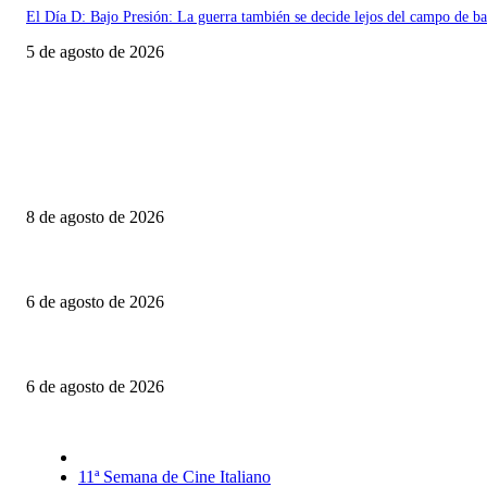
El Día D: Bajo Presión: La guerra también se decide lejos del campo de ba
5 de agosto de 2026
Último momento
Canelones: Realidad, ficción y otros dobleces
8 de agosto de 2026
Engendro: Trampas estéticas y círculos viciosos
6 de agosto de 2026
La invitación: El amor puesto sobre la mesa
6 de agosto de 2026
Selección CineFreaks
11ª Semana de Cine Italiano