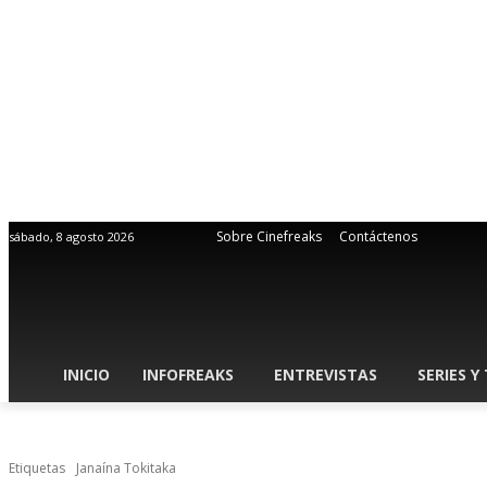
Sobre Cinefreaks
Contáctenos
sábado, 8 agosto 2026
INICIO
INFOFREAKS
ENTREVISTAS
SERIES Y
Etiquetas
Janaína Tokitaka