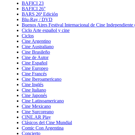
BAFICI 23
BAFICI 26°
BARS 26ª Edición
Blu-Ray / DVD
Buenos Aires Festival Internacional de Cine Independient
Ciclo Arte español y cine
Ciclos
Cine Argentino
Cine Australiano
Cine Brasileño
Cine de Autor
Cine Español
Cine Europeo
Cine Francés
Cine Iberoamericano
Cine Inglés
Cine Italiano
Cine Japonés
Cine Latinoamericano
Cine Mexicano
Cine Surcoreano
CINE.AR Play
Clásicos del Cine Mundial
Comic Con Argentina
Concierto