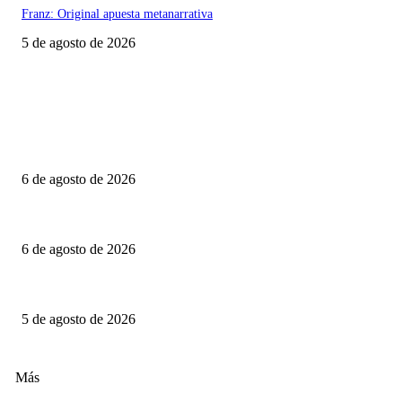
Franz: Original apuesta metanarrativa
5 de agosto de 2026
Último momento
Engendro: Trampas estéticas y círculos viciosos
6 de agosto de 2026
La invitación: El amor puesto sobre la mesa
6 de agosto de 2026
El Día D: Bajo Presión: La guerra también se decide lejos del campo de ba
5 de agosto de 2026
Selección CineFreaks
Más