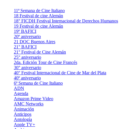
11ª Semana de Cine Italiano
18 Festival de cine Alemán
18° FICDH Festival Internacional de Derechos Humanos
19 Festival de cine Alemán
19º BAFICI
20º aniversario
21 DOC Buenos Aires
21° BAFICI
21° Festival de Cine Alemán
25° aniversario
2da. Edición Tour de Cine Francés
30° aniversario
40° Festival Internacional de Cine de Mar del Plata
40º aniversario
6ª Semana de Cine Italiano
ADN
Agenda
Amazon Prime Video
AMC Networks
Animación
Anticipos
Antología
Apple TV+