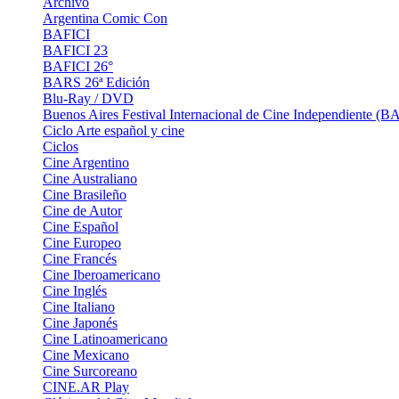
Archivo
Argentina Comic Con
BAFICI
BAFICI 23
BAFICI 26°
BARS 26ª Edición
Blu-Ray / DVD
Buenos Aires Festival Internacional de Cine Independiente (B
Ciclo Arte español y cine
Ciclos
Cine Argentino
Cine Australiano
Cine Brasileño
Cine de Autor
Cine Español
Cine Europeo
Cine Francés
Cine Iberoamericano
Cine Inglés
Cine Italiano
Cine Japonés
Cine Latinoamericano
Cine Mexicano
Cine Surcoreano
CINE.AR Play