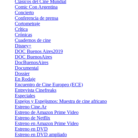
Clásicos del Cine Mundial
Comic Con Argentina
Concierto
Conferencia de prensa
Cortometraje
Crítica
Crónicas
Cuadernos de cine
Disney+
DOC Buenos Aires2019
DOC BuenosAires
DocBuenosAires
Documental
Dossier
En Rodaje
Encuentro de Cine Europeo (ECE)
Entrevista Cinefreaks
Especiales
Espejos y Espejismos: Muestra de cine africano
Estreno Cine.Ar
Estreno de Amazon Prime Video
Estreno de Netflix
Estreno en Amazon Prime Video
Estreno en DVD
Estreno en DVD ampliado