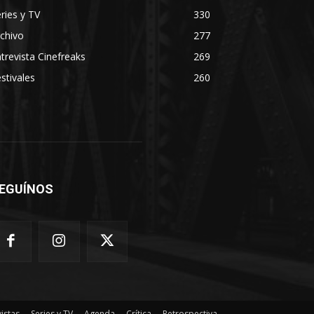
ries y TV
330
chivo
277
trevista Cinefreaks
269
stivales
260
EGUÍNOS
vistas
Series y TV
Agenda
Crítica
Retrospectiva