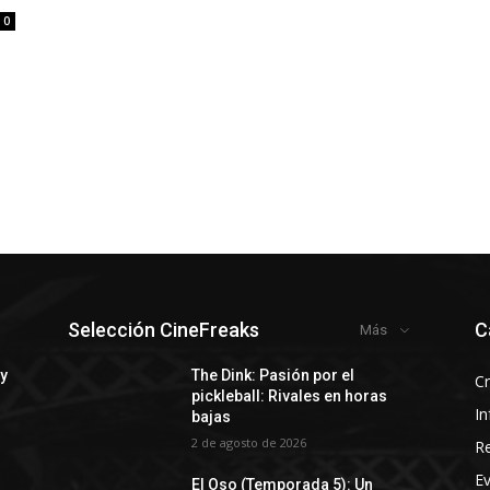
0
Selección CineFreaks
C
Más
 y
The Dink: Pasión por el
Cr
pickleball: Rivales en horas
In
bajas
2 de agosto de 2026
R
E
El Oso (Temporada 5): Un