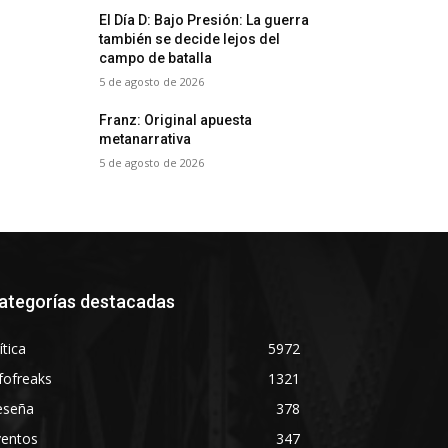
El Día D: Bajo Presión: La guerra
también se decide lejos del
campo de batalla
5 de agosto de 2026
Franz: Original apuesta
metanarrativa
5 de agosto de 2026
ategorías destacadas
ítica
5972
fofreaks
1321
eseña
378
ventos
347