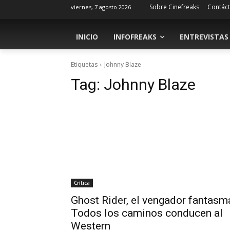
Sobre Cinefreaks
Contác
viernes, 7 agosto 2026
INICIO
INFOFREAKS
ENTREVISTAS
Etiquetas
Johnny Blaze
Tag:
Johnny Blaze
Crítica
Ghost Rider, el vengador fantasm
Todos los caminos conducen al
Western