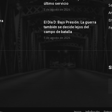
último servicio
Se
2 de agosto de 2026
Ar
En
rra
El Día D: Bajo Presión: La guerra
también se decide lejos del
Fe
campo de batalla
5 de agosto de 2026
S
Inicio
Infofreaks
Entre