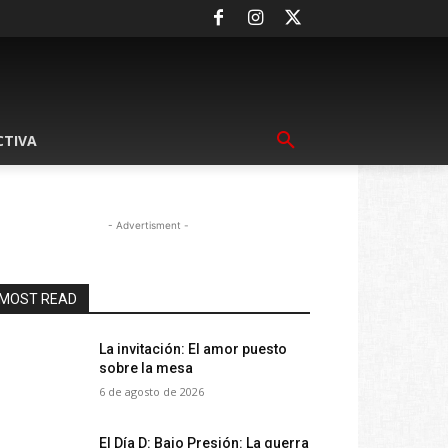
CTIVA
- Advertisment -
MOST READ
La invitación: El amor puesto
sobre la mesa
6 de agosto de 2026
El Día D: Bajo Presión: La guerra