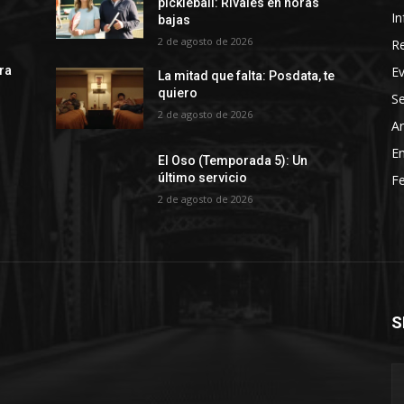
pickleball: Rivales en horas
In
bajas
2 de agosto de 2026
R
E
rra
La mitad que falta: Posdata, te
quiero
Se
2 de agosto de 2026
Ar
En
El Oso (Temporada 5): Un
último servicio
Fe
2 de agosto de 2026
S