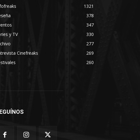
fofreaks
1321
eseña
378
ventos
347
ries y TV
330
chivo
277
trevista Cinefreaks
269
stivales
260
EGUÍNOS