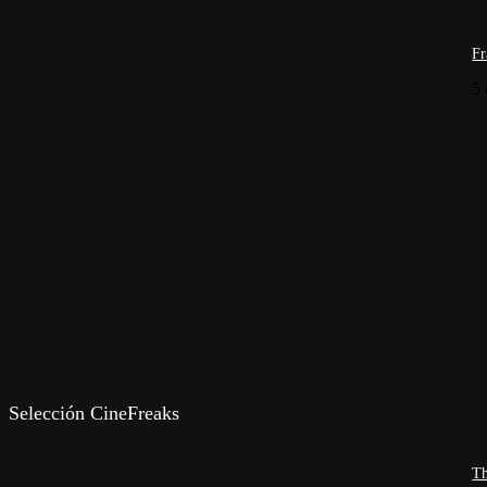
Fr
5 
11ª Semana de Cine Italiano
18 Festival de cine A
Selección CineFreaks
21° BAFICI
21° Festival de Cine 
6ª Semana de Cine Italiano
ADN
Agenda
Amaz
BAFICI 26°
BARS 26ª Edición
Blu-Ray / DVD
Buenos Ai
Th
Cine de Autor
Cine Español
Cine Europeo