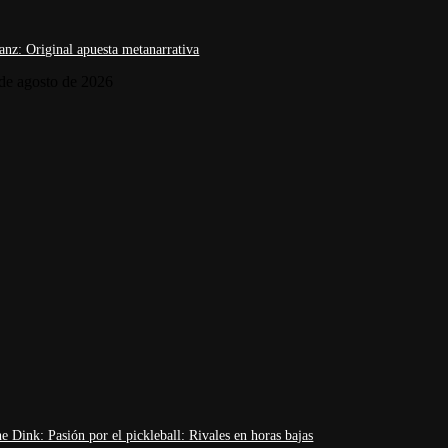
anz: Original apuesta metanarrativa
de agosto de 2026
lemán
18° FICDH Festival Internacional de Derechos Humanos
19 Festiv
Alemán
25° aniversario
2da. Edición Tour de Cine Francés
30° anivers
on Prime Video
AMC Networks
Animación
Anticipos
Antologí
res Festival Internacional de Cine Independiente (BAFICI)
Ciclo Arte españ
e Dink: Pasión por el pickleball: Rivales en horas bajas
Cine Francés
Cine Iberoamericano
Cine Inglés
Cine Italiano
Ci