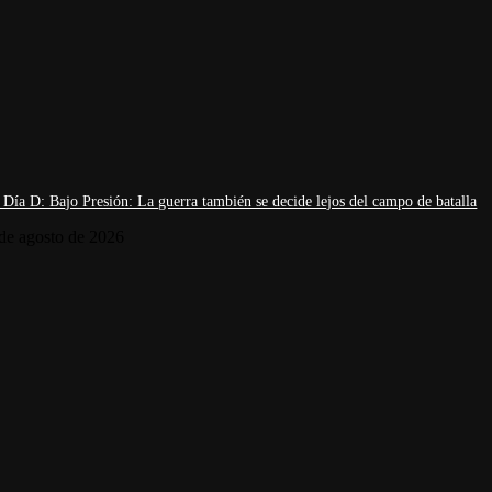
 Día D: Bajo Presión: La guerra también se decide lejos del campo de batalla
de agosto de 2026