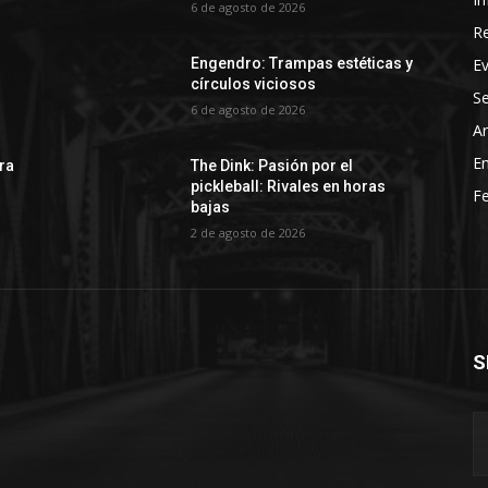
6 de agosto de 2026
R
E
Engendro: Trampas estéticas y
círculos viciosos
Se
6 de agosto de 2026
Ar
En
rra
The Dink: Pasión por el
pickleball: Rivales en horas
Fe
bajas
2 de agosto de 2026
S