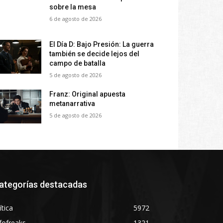
sobre la mesa
6 de agosto de 2026
El Día D: Bajo Presión: La guerra
también se decide lejos del
campo de batalla
5 de agosto de 2026
Franz: Original apuesta
metanarrativa
5 de agosto de 2026
ategorías destacadas
ítica
5972
fofreaks
1321