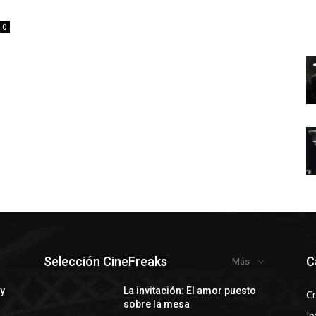
0
Selección CineFreaks
C
Más
 y
La invitación: El amor puesto
Cr
sobre la mesa
In