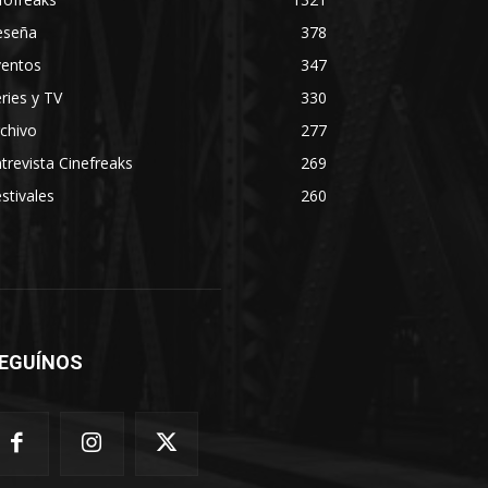
eseña
378
ventos
347
ries y TV
330
chivo
277
trevista Cinefreaks
269
stivales
260
EGUÍNOS