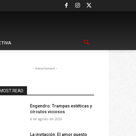
CTIVA
- Advertisment -
MOST READ
Engendro: Trampas estéticas y
círculos viciosos
6 de agosto de 2026
La invitación: El amor puesto