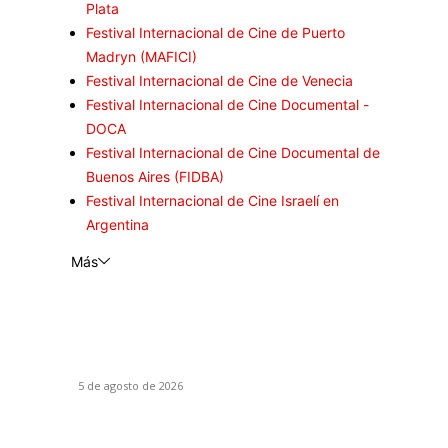
Plata
Festival Internacional de Cine de Puerto
Madryn (MAFICI)
Festival Internacional de Cine de Venecia
Festival Internacional de Cine Documental -
DOCA
Festival Internacional de Cine Documental de
Buenos Aires (FIDBA)
Festival Internacional de Cine Israelí en
Argentina
Más
El Día D: Bajo Presión: La guerra también se
decide lejos del campo de batalla
5 de agosto de 2026
The Dink: Pasión por el pickleball: Rivales en