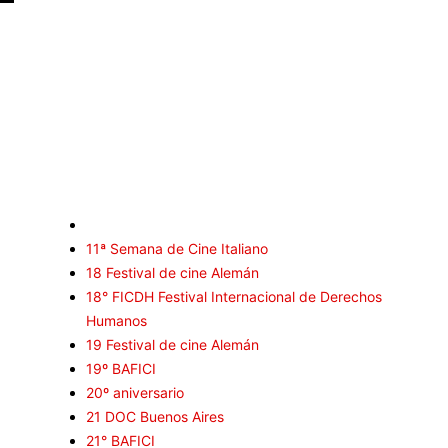
Selección CineFreaks
C
Cr
11ª Semana de Cine Italiano
In
18 Festival de cine Alemán
R
18° FICDH Festival Internacional de Derechos
E
Humanos
19 Festival de cine Alemán
Se
19º BAFICI
Ar
20º aniversario
En
21 DOC Buenos Aires
Fe
21° BAFICI