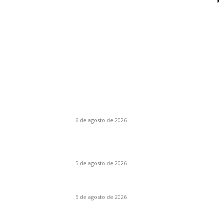
Último momento
La invitación: El amor puesto sobre la mesa
6 de agosto de 2026
El Día D: Bajo Presión: La guerra también se
decide lejos del campo de batalla
5 de agosto de 2026
Franz: Original apuesta metanarrativa
5 de agosto de 2026