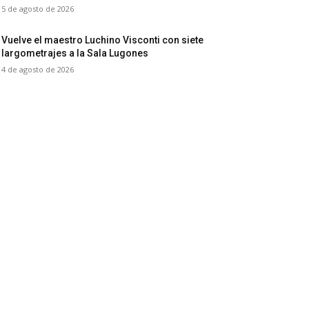
5 de agosto de 2026
Vuelve el maestro Luchino Visconti con siete
largometrajes a la Sala Lugones
4 de agosto de 2026
ategorías destacadas
ítica
5971
fofreaks
1321
eseña
378
ventos
347
ries y TV
330
chivo
277
trevista Cinefreaks
269
stivales
260