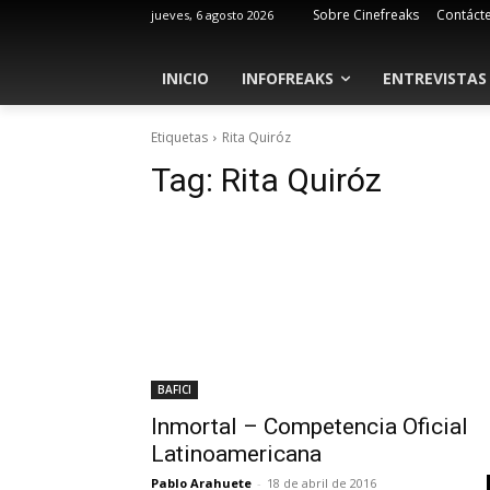
Sobre Cinefreaks
Contáct
jueves, 6 agosto 2026
INICIO
INFOFREAKS
ENTREVISTAS
Etiquetas
Rita Quiróz
Tag:
Rita Quiróz
BAFICI
Inmortal – Competencia Oficial
Latinoamericana
Pablo Arahuete
-
18 de abril de 2016