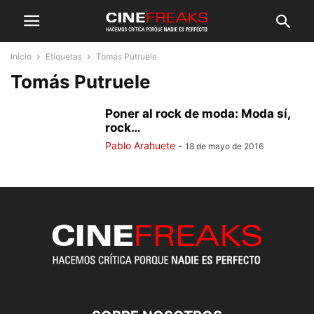
Inicio
Etiquetas
Tomás Putruele
Tomás Putruele
Poner al rock de moda: Moda sí,
rock…
Pablo Arahuete
-
18 de mayo de 2016