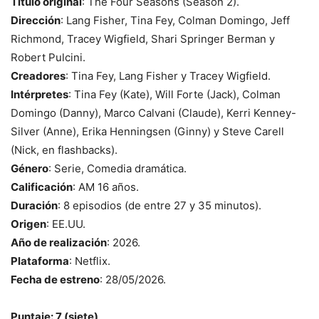
Título original
: The Four Seasons (Season 2).
Dirección
: Lang Fisher, Tina Fey, Colman Domingo, Jeff
Richmond, Tracey Wigfield, Shari Springer Berman y
Robert Pulcini.
Creadores
: Tina Fey, Lang Fisher y Tracey Wigfield.
Intérpretes
: Tina Fey (Kate), Will Forte (Jack), Colman
Domingo (Danny), Marco Calvani (Claude), Kerri Kenney-
Silver (Anne), Erika Henningsen (Ginny) y Steve Carell
(Nick, en flashbacks).
Género
: Serie, Comedia dramática.
Calificación
: AM 16 años.
Duración
: 8 episodios (de entre 27 y 35 minutos).
Origen
: EE.UU.
Año de realización
: 2026.
Plataforma
: Netflix.
Fecha de estreno
: 28/05/2026.
Puntaje: 7 (siete)