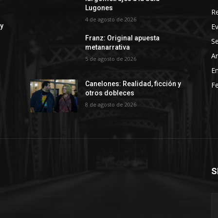
Lugones
R
4 de agosto de 2026
E
 y
Franz: Original apuesta
Se
metanarrativa
Ar
5 de agosto de 2026
En
Canelones: Realidad, ficción y
Fe
otros dobleces
8 de agosto de 2026
S