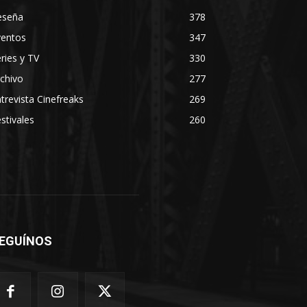
eseña
378
ventos
347
ries y TV
330
chivo
277
trevista Cinefreaks
269
stivales
260
EGUÍNOS