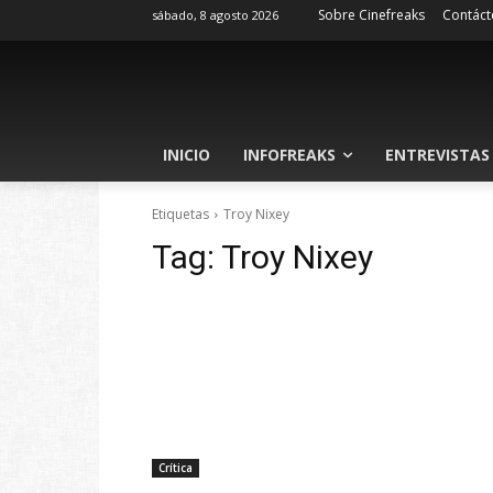
Sobre Cinefreaks
Contáct
sábado, 8 agosto 2026
INICIO
INFOFREAKS
ENTREVISTAS
Etiquetas
Troy Nixey
Tag:
Troy Nixey
Crítica