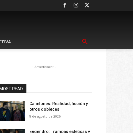
CTIVA
- Advertisment -
MOST READ
Canelones: Realidad, ficción y
otros dobleces
8 de agosto de 2026
Engendro: Trampas estéticas y