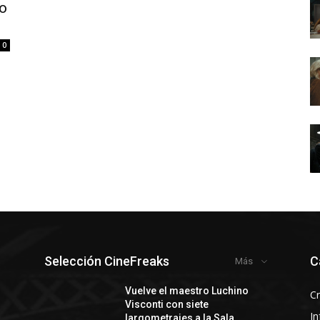
co
0
Selección CineFreaks
C
Más
y
Vuelve el maestro Luchino
Cr
Visconti con siete
In
largometrajes a la Sala