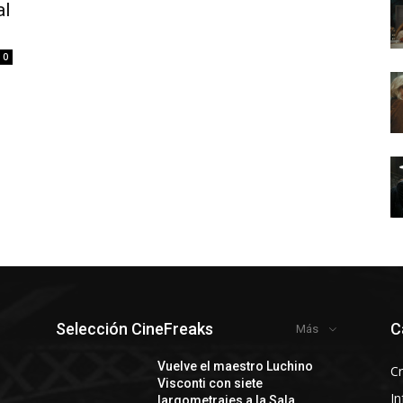
al
0
Selección CineFreaks
C
Más
y
Vuelve el maestro Luchino
Cr
Visconti con siete
In
largometrajes a la Sala