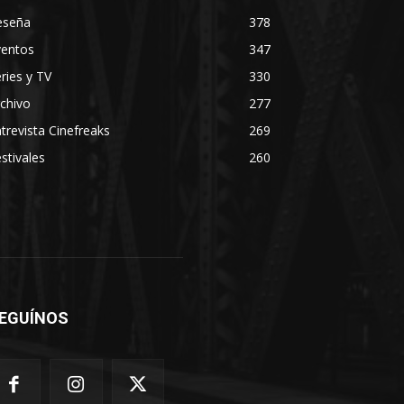
eseña
378
ventos
347
ries y TV
330
chivo
277
trevista Cinefreaks
269
stivales
260
EGUÍNOS