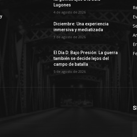
Lugones
R
4 de agosto de 2026
E
 y
Diciembre: Una experiencia
Se
inmersiva y mediatizada
Ar
3 de agosto de 2026
En
El Día D: Bajo Presión: La guerra
Fe
también se decide lejos del
campo de batalla
5 de agosto de 2026
S