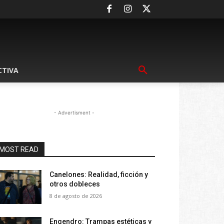
CTIVA
- Advertisment -
MOST READ
Canelones: Realidad, ficción y
otros dobleces
8 de agosto de 2026
Engendro: Trampas estéticas y