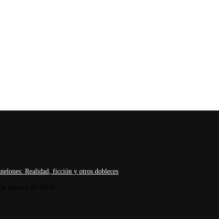
nelones: Realidad, ficción y otros dobleces
de agosto de 2026