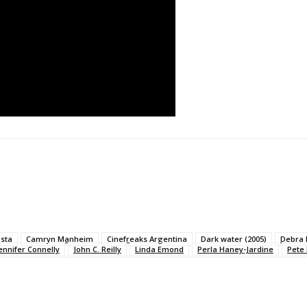
ista
Camryn Manheim
Cinefreaks Argentina
Dark water (2005)
Debra
ennifer Connelly
John C. Reilly
Linda Emond
Perla Haney-Jardine
Pete 