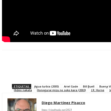
Compartir
ETIQUETAS
Agua turbia (2005)
Ariel Gade
Bill Buell
Buena V
Hideo nakata
Honogurai mizu no soko kara (2002)
J.R. Horne
J
Diego Martinez Pisacco
https://cinefreaks.net/2023