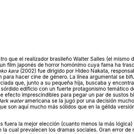
tro que el realizador brasileño Walter Salles (el mismo 
 un film japonés de horror homónimo cuya fama ha
tras
oko kara
(2002) fue dirigido por Hideo Nakata, responsa
ún para hacer cine de género. La línea argumental se bi
rciada que, junto a su pequeña hija, buscaba y encontra
 sórdido edificio con un fuerte protagonismo temático de
 de efecto imprescindibles para pegar un par de sustos
ark water
americana se la jugó por una decisión mucho m
 que son aquí mucho más sólidos que en la gélida versión
es fuera la mejor elección (cuanto menos la más lógica)
a cual prevalecen los dramas sociales. Gran error de mi