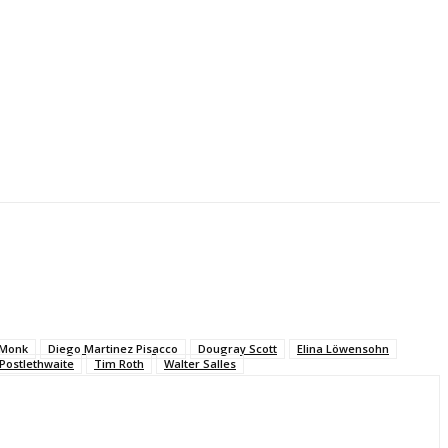
 Monk
Diego Martinez Pisacco
Dougray Scott
Elina Löwensohn
Postlethwaite
Tim Roth
Walter Salles