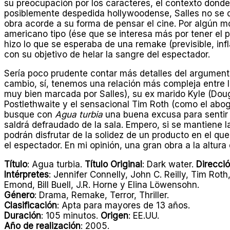
su preocupación por los caracteres, el contexto donde
posiblemente despedida hollywoodense, Salles no se d
obra acorde a su forma de pensar el cine. Por algún mot
americano tipo (ése que se interesa más por tener el p
hizo lo que se esperaba de una remake (previsible, inf
con su objetivo de helar la sangre del espectador.
Sería poco prudente contar más detalles del argumen
cambio, sí, tenemos una relación más compleja entre lo
muy bien marcada por Salles), su ex marido Kyle (Dou
Postlethwaite y el sensacional Tim Roth (como el abog
busque con
Agua turbia
una buena excusa para sentir 
saldrá defraudado de la sala. Empero, si se mantiene 
podrán disfrutar de la solidez de un producto en el qu
el espectador. En mi opinión, una gran obra a la altura
Título
: Agua turbia.
Título Original
: Dark water.
Direcci
Intérpretes
: Jennifer Connelly, John C. Reilly, Tim Ro
Emond, Bill Buell, J.R. Horne y Elina Löwensohn.
Género
: Drama, Remake, Terror, Thriller.
Clasificación
: Apta para mayores de 13 años.
Duración
: 105 minutos.
Origen
: EE.UU.
Año de realización
: 2005.