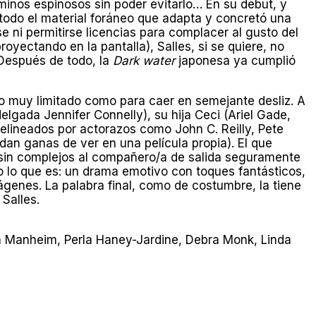
minos espinosos sin poder evitarlo… En su debut, y
todo el material foráneo que adapta y concretó una
e ni permitirse licencias para complacer al gusto del
yectando en la pantalla), Salles, si se quiere, no
 Después de todo, la
Dark water
japonesa ya cumplió
 muy limitado como para caer en semejante desliz. A
elgada Jennifer Connelly), su hija Ceci (Ariel Gade,
lineados por actorazos como John C. Reilly, Pete
dan ganas de ver en una película propia). El que
 sin complejos al compañero/a de salida seguramente
o lo que es: un drama emotivo con toques fantásticos,
mágenes. La palabra final, como de costumbre, la tiene
Salles.
ryn Manheim, Perla Haney-Jardine, Debra Monk, Linda