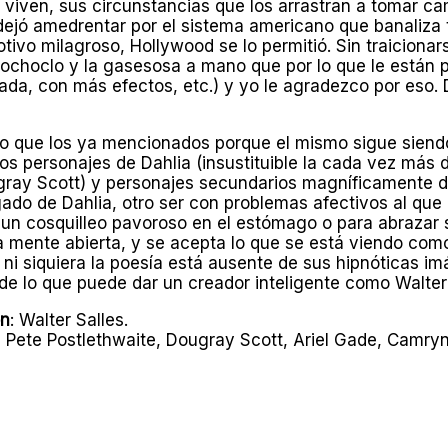
 viven, sus circunstancias que los arrastran a tomar ca
ejó amedrentar por el sistema americano que banaliza 
ivo milagroso, Hollywood se lo permitió. Sin traicionars
ochoclo y la gasesosa a mano que por lo que le están pro
lada, con más efectos, etc.) y yo le agradezco por eso.
to que los ya mencionados porque el
mismo sigue siendo
s personajes de Dahlia (insustituible la cada vez más d
gray Scott) y personajes secundarios magníficamente de
ado de Dahlia, otro ser con problemas afectivos al que 
un cosquilleo pavoroso en el estómago o para abrazar
la mente abierta, y se acepta lo que se está viendo com
e ni siquiera la poesía está ausente de sus hipnóticas i
 de lo que puede dar un creador inteligente como Walter 
ón
: Walter Salles.
th, Pete Postlethwaite, Dougray Scott, Ariel Gade, Cam