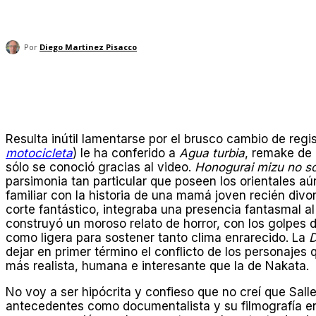
Por
Diego Martinez Pisacco
Compartir
Resulta inútil lamentarse por el brusco cambio de regis
motocicleta
) le ha conferido a
Agua turbia
, remake de
sólo se conoció gracias al video.
Honogurai mizu no s
parsimonia tan particular que poseen los orientales a
familiar con la historia de una mamá joven recién divo
corte fantástico, integraba una presencia fantasmal al
construyó un moroso relato de horror, con los golpes
como ligera para sostener tanto clima enrarecido. La
D
dejar en primer término el conflicto de los personajes
más realista, humana e interesante que la de Nakata.
No voy a ser hipócrita y confieso que no creí que Sall
antecedentes como documentalista y su filmografía en l