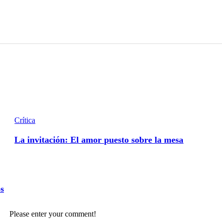
Crítica
La invitación: El amor puesto sobre la mesa
os
Please enter your comment!