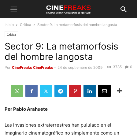
Inicio
Crítica
Sector 9: La metamorfosis del hombre langosta
Crítica
Sector 9: La metamorfosis
del hombre langosta
3785
0
Por
CineFreaks CineFreaks
-
24 de septiembre de 2009
Por Pablo Arahuete
Las invasiones extraterrestres han pululado en el
imaginario cinematográfico no simplemente como un