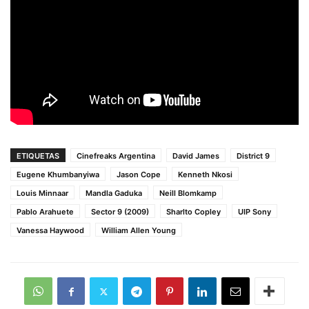
ETIQUETAS
Cinefreaks Argentina
David James
District 9
Eugene Khumbanyiwa
Jason Cope
Kenneth Nkosi
Louis Minnaar
Mandla Gaduka
Neill Blomkamp
Pablo Arahuete
Sector 9 (2009)
Sharlto Copley
UIP Sony
Vanessa Haywood
William Allen Young