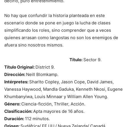
decirlo, puro entretenimiento.
No hay que confundir la historia planteada en este
escenario donde se pone en juego la lucha de clases
simplificando los roles, sino comprender que a veces
quienes arrasan como langostas no son los enemigos de
afuera sino nosotros mismos.
Título:
Sector 9.
Título Original:
District 9.
Dirección:
Neill Blomkamp.
Intérpretes:
Sharlto Copley, Jason Cope, David James,
Vanessa Haywood, Mandla Gaduka, Kenneth Nkosi, Eugene
Khumbanyiwa, Louis Minnaar y William Allen Young.
Género:
Ciencia-ficción, Thriller, Acción.
Clasificación:
Apta mayores de 16 años.
Duración:
112 minutos.
Origen:
Sudáfrica/ EE.UU./ Nueva Zelanda/ Canadá.