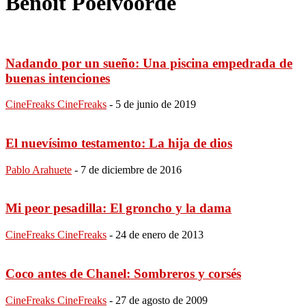
Benoît Poelvoorde
Nadando por un sueño: Una piscina empedrada de
buenas intenciones
CineFreaks CineFreaks
-
5 de junio de 2019
El nuevísimo testamento: La hija de dios
Pablo Arahuete
-
7 de diciembre de 2016
Mi peor pesadilla: El groncho y la dama
CineFreaks CineFreaks
-
24 de enero de 2013
Coco antes de Chanel: Sombreros y corsés
CineFreaks CineFreaks
-
27 de agosto de 2009