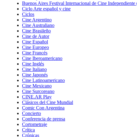
Buenos Aires Festival Internacional de Cine Independient
Ciclo Arte español y cine
Ciclos
Cine Argentino
Cine Australiano
Cine Brasileño
Cine de Autor
Cine Español
Cine Europeo
Cine Francés
Cine Iberoamericano
Cine Inglés
Cine Italiano
Cine Japonés
Cine Latinoamericano
Cine Mexicano
Cine Surcoreano
CINE.AR Play
Clásicos del Cine Mundial
Comic Con Argentina
Concierto
Conferencia de prensa
Cortometraje
Crítica
Crónicas