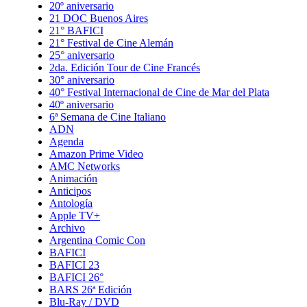
20º aniversario
21 DOC Buenos Aires
21° BAFICI
21° Festival de Cine Alemán
25° aniversario
2da. Edición Tour de Cine Francés
30° aniversario
40° Festival Internacional de Cine de Mar del Plata
40º aniversario
6ª Semana de Cine Italiano
ADN
Agenda
Amazon Prime Video
AMC Networks
Animación
Anticipos
Antología
Apple TV+
Archivo
Argentina Comic Con
BAFICI
BAFICI 23
BAFICI 26°
BARS 26ª Edición
Blu-Ray / DVD