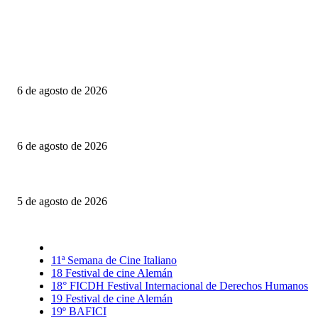
Último momento
Engendro: Trampas estéticas y círculos viciosos
6 de agosto de 2026
La invitación: El amor puesto sobre la mesa
6 de agosto de 2026
El Día D: Bajo Presión: La guerra también se decide lejos del campo de ba
5 de agosto de 2026
Selección CineFreaks
11ª Semana de Cine Italiano
18 Festival de cine Alemán
18° FICDH Festival Internacional de Derechos Humanos
19 Festival de cine Alemán
19º BAFICI