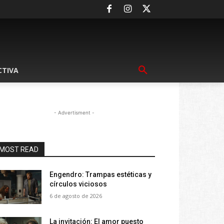
CTIVA
- Advertisment -
MOST READ
Engendro: Trampas estéticas y
círculos viciosos
6 de agosto de 2026
La invitación: El amor puesto