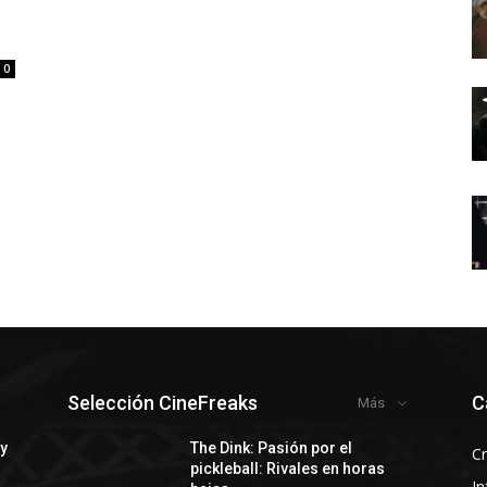
0
Selección CineFreaks
C
Más
 y
The Dink: Pasión por el
Cr
pickleball: Rivales en horas
In