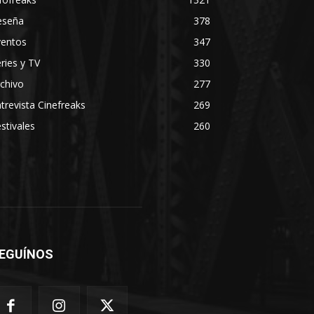
eseña
378
ventos
347
ries y TV
330
chivo
277
trevista Cinefreaks
269
stivales
260
EGUÍNOS