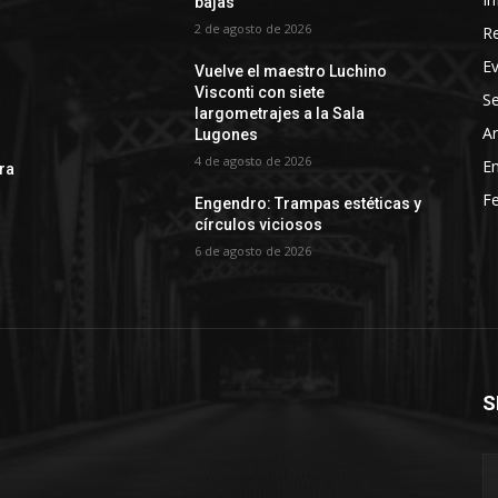
bajas
2 de agosto de 2026
R
E
Vuelve el maestro Luchino
Visconti con siete
Se
largometrajes a la Sala
Ar
Lugones
4 de agosto de 2026
En
rra
Fe
Engendro: Trampas estéticas y
círculos viciosos
6 de agosto de 2026
S