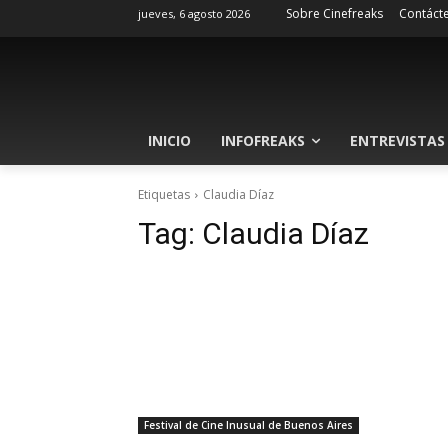
Sobre Cinefreaks
Contáct
jueves, 6 agosto 2026
INICIO
INFOFREAKS
ENTREVISTAS
Etiquetas
Claudia Díaz
Tag:
Claudia Díaz
Festival de Cine Inusual de Buenos Aires