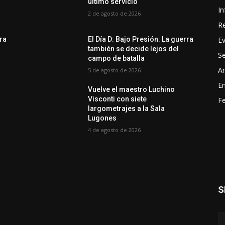
último servicio
In
2 de agosto de 2026
R
E
rra
El Día D: Bajo Presión: La guerra
también se decide lejos del
Se
campo de batalla
Ar
5 de agosto de 2026
En
Vuelve el maestro Luchino
Visconti con siete
Fe
largometrajes a la Sala
Lugones
4 de agosto de 2026
S