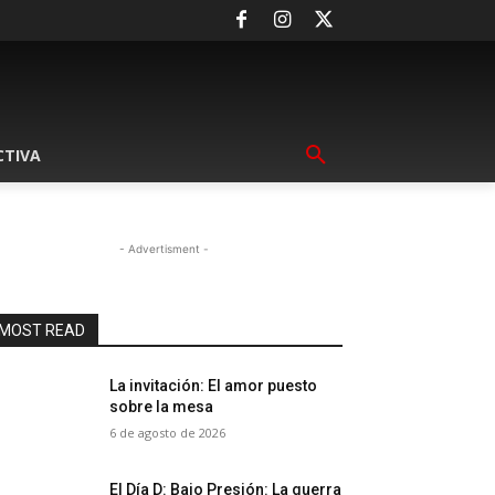
CTIVA
- Advertisment -
MOST READ
La invitación: El amor puesto
sobre la mesa
6 de agosto de 2026
El Día D: Bajo Presión: La guerra