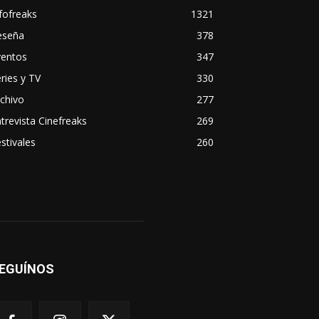
fofreaks
1321
eseña
378
ventos
347
ries y TV
330
chivo
277
trevista Cinefreaks
269
stivales
260
EGUÍNOS