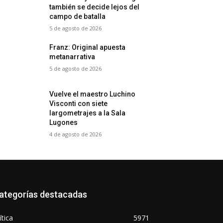
también se decide lejos del
campo de batalla
5 de agosto de 2026
Franz: Original apuesta
metanarrativa
5 de agosto de 2026
Vuelve el maestro Luchino
Visconti con siete
largometrajes a la Sala
Lugones
4 de agosto de 2026
ategorías destacadas
ítica
5971