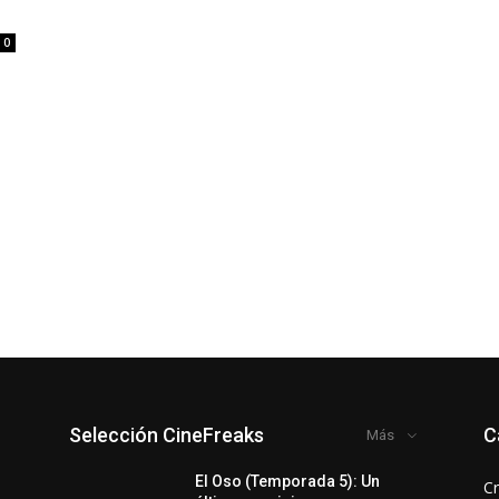
0
Selección CineFreaks
C
Más
El Oso (Temporada 5): Un
Cr