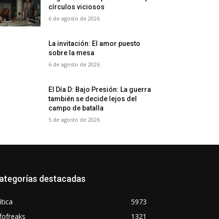
círculos viciosos
6 de agosto de 2026
La invitación: El amor puesto
sobre la mesa
6 de agosto de 2026
El Día D: Bajo Presión: La guerra
también se decide lejos del
campo de batalla
5 de agosto de 2026
ategorías destacadas
ítica
5973
fofreaks
1321