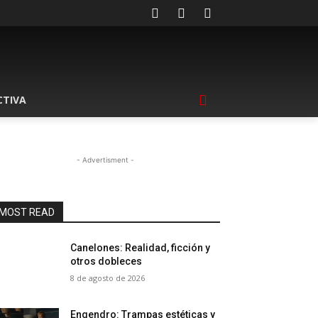
CTIVA
- Advertisment -
MOST READ
Canelones: Realidad, ficción y
otros dobleces
8 de agosto de 2026
Engendro: Trampas estéticas y