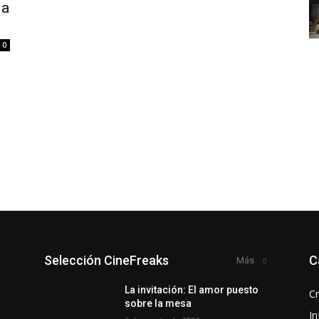
ia
0
Selección CineFreaks
C
Más
y
La invitación: El amor puesto
Cr
sobre la mesa
In