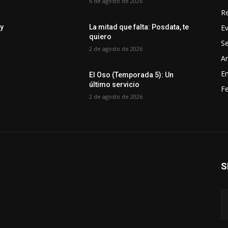
6 de agosto de 2026
R
E
 y
La mitad que falta: Posdata, te
quiero
Se
2 de agosto de 2026
Ar
En
El Oso (Temporada 5): Un
último servicio
Fe
2 de agosto de 2026
S