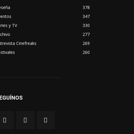
eseña
378
ventos
347
ries y TV
330
chivo
277
trevista Cinefreaks
269
stivales
260
EGUÍNOS