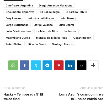
Cinefreaks Argentina
Diego Armando Maradona
Documental deportivo
El Gol del Siglo
El partido (2026)
Gary Lineker
Industria del Milagro
John Barnes
Jorge Burruchaga
Jorge Valdano
Juan Cabral
Julio Olarticoechea
La Mano de Dios
Labhouse
Maximiliano Curcio
Mundial de México 1986
Oscar Ruggeri
Peter Shilton
Ricardo Giusti
Santiago Franco
Artículo anterior
Artículo siguiente
Hacks – Temporada 5: El
Luna Azul: Y cuando miré a
truco final
la luna se volvió oro