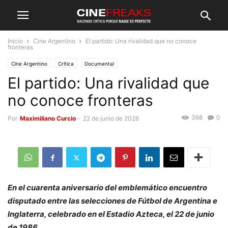
Inicio
Cine Argentino
El partido: Una rivalidad que no conoce
fronteras
Cine Argentino
Crítica
Documental
El partido: Una rivalidad que
no conoce fronteras
368
0
Por
Maximiliano Curcio
-
22 de junio de 2026
En el cuarenta aniversario del emblemático encuentro
disputado entre las selecciones de Fútbol de Argentina e
Inglaterra, celebrado en el Estadio Azteca, el 22 de junio
de 1986.