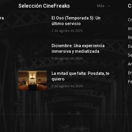
Selección CineFreaks
C
Más
rra
El Oso (Temporada 5): Un
Cr
último servicio
In
2 de agosto de 2026
R
E
Diciembre: Una experiencia
inmersiva y mediatizada
Se
3 de agosto de 2026
Ar
En
La mitad que falta: Posdata, te
quiero
Fe
2 de agosto de 2026