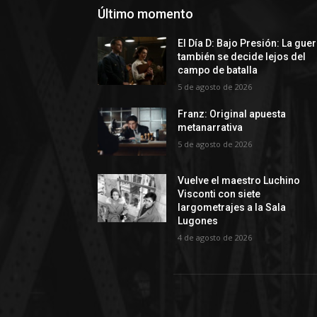
Último momento
El Día D: Bajo Presión: La gue
también se decide lejos del
campo de batalla
5 de agosto de 2026
Franz: Original apuesta
metanarrativa
5 de agosto de 2026
Vuelve el maestro Luchino
Visconti con siete
largometrajes a la Sala
Lugones
4 de agosto de 2026