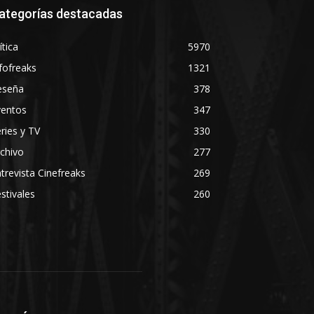
ategorías destacadas
ítica
5970
fofreaks
1321
eseña
378
ventos
347
ries y TV
330
chivo
277
trevista Cinefreaks
269
stivales
260