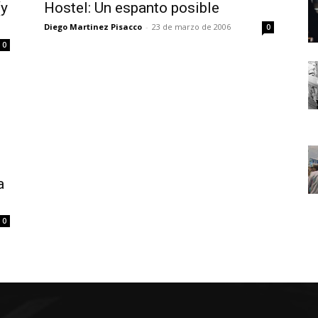
(y
Hostel: Un espanto posible
Diego Martinez Pisacco
-
23 de marzo de 2006
0
0
a
0