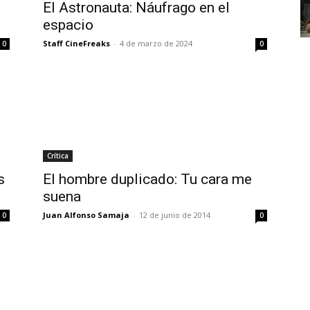
El Astronauta: Náufrago en el
espacio
Staff CineFreaks
-
4 de marzo de 2024
0
0
Crítica
s
El hombre duplicado: Tu cara me
suena
Juan Alfonso Samaja
-
12 de junio de 2014
0
0