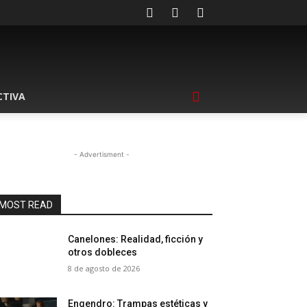
CTIVA
- Advertisment -
MOST READ
Canelones: Realidad, ficción y
otros dobleces
8 de agosto de 2026
Engendro: Trampas estéticas y