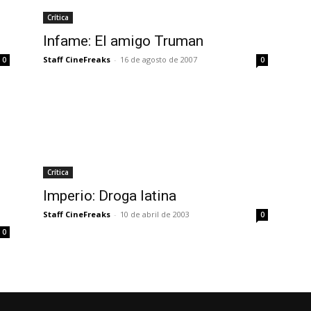
Crítica
Infame: El amigo Truman
Staff CineFreaks
-
16 de agosto de 2007
0
0
Crítica
Imperio: Droga latina
Staff CineFreaks
-
10 de abril de 2003
0
0