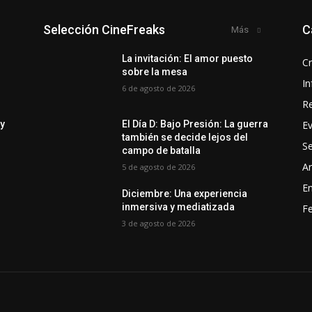
Selección CineFreaks
C
Más
y
La invitación: El amor puesto
Cr
sobre la mesa
In
6 de agosto de 2026
R
E
 y
El Día D: Bajo Presión: La guerra
también se decide lejos del
Se
campo de batalla
Ar
5 de agosto de 2026
En
Diciembre: Una experiencia
inmersiva y mediatizada
Fe
3 de agosto de 2026