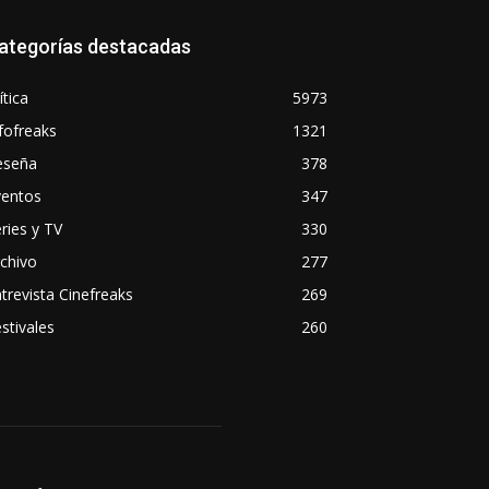
ategorías destacadas
ítica
5973
fofreaks
1321
eseña
378
ventos
347
ries y TV
330
chivo
277
trevista Cinefreaks
269
stivales
260