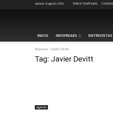
Sobre Cinefreaks
Contáct
sábado, 8 agosto 2026
INICIO
INFOFREAKS
ENTREVISTAS
Etiquetas
Javier Devitt
Tag:
Javier Devitt
Agenda