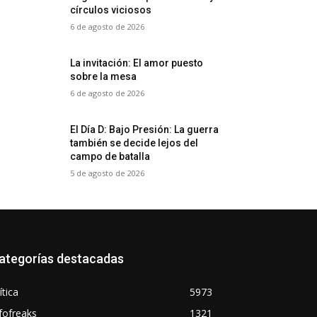
círculos viciosos
6 de agosto de 2026
La invitación: El amor puesto
sobre la mesa
6 de agosto de 2026
El Día D: Bajo Presión: La guerra
también se decide lejos del
campo de batalla
5 de agosto de 2026
ategorías destacadas
ítica
5973
fofreaks
1321