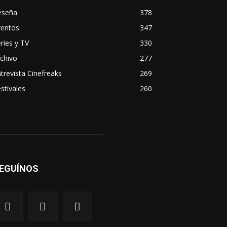
eseña
378
ventos
347
ries y TV
330
chivo
277
trevista Cinefreaks
269
stivales
260
EGUÍNOS