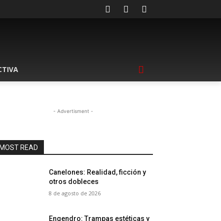
CTIVA
- Advertisment -
MOST READ
Canelones: Realidad, ficción y
otros dobleces
8 de agosto de 2026
Engendro: Trampas estéticas y