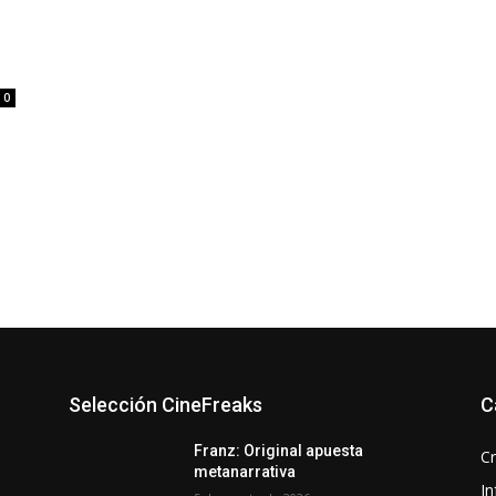
0
11ª Semana de Cine Italiano
Selección CineFreaks
C
18 Festival de cine Alemán
18° FICDH Festival Internacional de Derechos
Humanos
y
Franz: Original apuesta
Cr
19 Festival de cine Alemán
19º BAFICI
metanarrativa
20º aniversario
21 DOC Buenos Aires
In
21° BAFICI
21° Festival de Cine Alemán