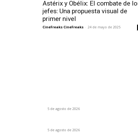
Astérix y Obélix: El combate de lo
jefes: Una propuesta visual de
primer nivel
CineFreaks CineFreaks
-
24 de mayo de 2025
Último momento
El Día D: Bajo Presión: La guerra también se
decide lejos del campo de batalla
5 de agosto de 2026
Franz: Original apuesta metanarrativa
5 de agosto de 2026