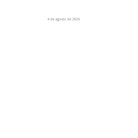
Vuelve el maestro Luchino Visconti con siete
largometrajes a la Sala Lugones
4 de agosto de 2026