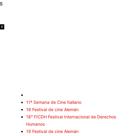
s
0
Selección CineFreaks
C
Cr
11ª Semana de Cine Italiano
In
18 Festival de cine Alemán
R
18° FICDH Festival Internacional de Derechos
E
Humanos
19 Festival de cine Alemán
Se