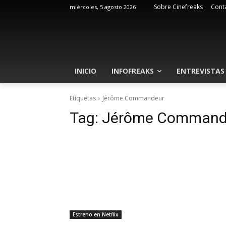
Sobre Cinefreaks
Cont
miércoles, 5 agosto 2026
INICIO
INFOFREAKS
ENTREVISTAS
Etiquetas
Jérôme Commandeur
Tag:
Jérôme Command
Estreno en Netflix