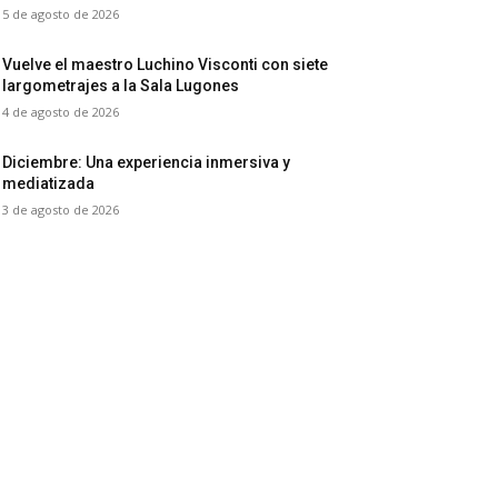
5 de agosto de 2026
Vuelve el maestro Luchino Visconti con siete
largometrajes a la Sala Lugones
4 de agosto de 2026
Diciembre: Una experiencia inmersiva y
mediatizada
3 de agosto de 2026
ategorías destacadas
ítica
5970
fofreaks
1321
eseña
378
ventos
347
ries y TV
330