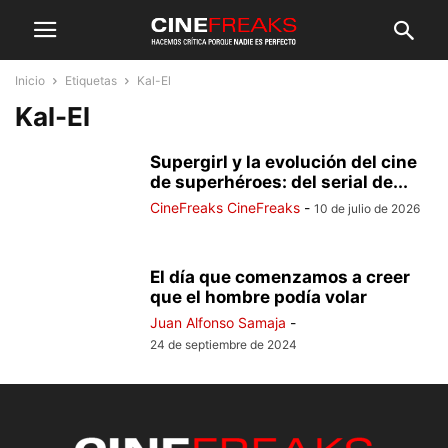
Inicio
Etiquetas
Kal-El
Kal-El
Supergirl y la evolución del cine
de superhéroes: del serial de...
CineFreaks CineFreaks
-
10 de julio de 2026
El día que comenzamos a creer
que el hombre podía volar
Juan Alfonso Samaja
-
24 de septiembre de 2024