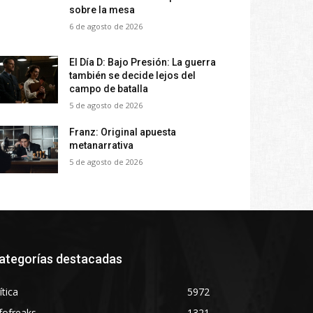
sobre la mesa
6 de agosto de 2026
El Día D: Bajo Presión: La guerra
también se decide lejos del
campo de batalla
5 de agosto de 2026
Franz: Original apuesta
metanarrativa
5 de agosto de 2026
ategorías destacadas
ítica
5972
fofreaks
1321