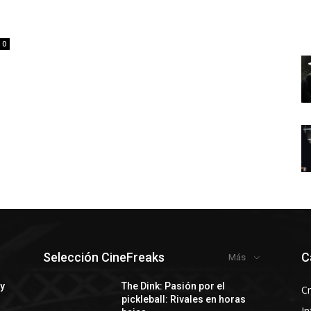
0
Selección CineFreaks
C
Más
 y
The Dink: Pasión por el
Cr
pickleball: Rivales en horas
In