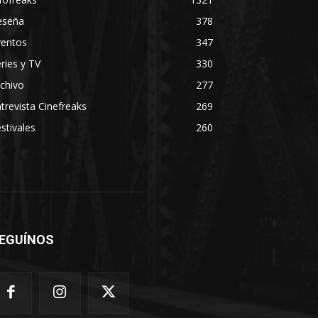
eseña
378
ventos
347
ries y TV
330
chivo
277
trevista Cinefreaks
269
stivales
260
EGUÍNOS