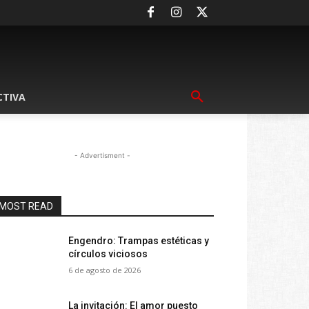
CTIVA
- Advertisment -
MOST READ
Engendro: Trampas estéticas y
círculos viciosos
6 de agosto de 2026
La invitación: El amor puesto