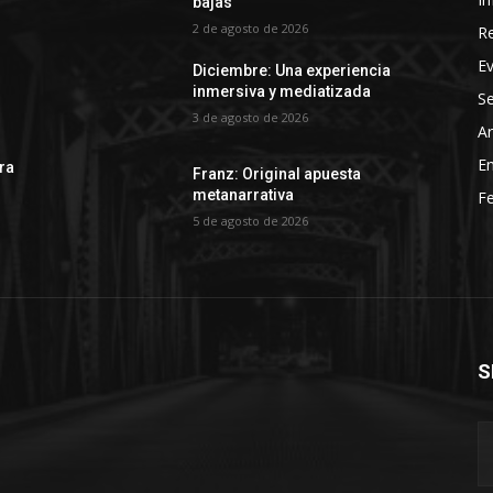
bajas
2 de agosto de 2026
R
E
Diciembre: Una experiencia
inmersiva y mediatizada
Se
3 de agosto de 2026
Ar
En
rra
Franz: Original apuesta
metanarrativa
Fe
5 de agosto de 2026
S