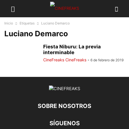
Inicio
Etiquetas
Luciano Demarco
Luciano Demarco
Fiesta Niburu: La previa
interminable
CineFreaks CineFreaks
-
6 de febrero de 2019
SOBRE NOSOTROS
SÍGUENOS