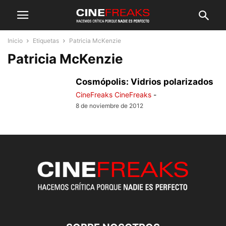
Inicio
Etiquetas
Patricia McKenzie
Patricia McKenzie
Cosmópolis: Vidrios polarizados
CineFreaks CineFreaks
-
8 de noviembre de 2012