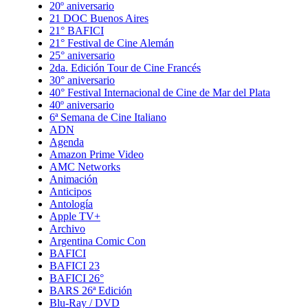
20º aniversario
21 DOC Buenos Aires
21° BAFICI
21° Festival de Cine Alemán
25° aniversario
2da. Edición Tour de Cine Francés
30° aniversario
40° Festival Internacional de Cine de Mar del Plata
40º aniversario
6ª Semana de Cine Italiano
ADN
Agenda
Amazon Prime Video
AMC Networks
Animación
Anticipos
Antología
Apple TV+
Archivo
Argentina Comic Con
BAFICI
BAFICI 23
BAFICI 26°
BARS 26ª Edición
Blu-Ray / DVD