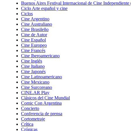
Buenos Aires Festival Internacional de Cine Independient
Ciclo Arte español y cine
Ciclos
Cine Argentino
Cine Australiano
Cine Brasileño
Cine de Autor
Cine Español
Cine Europeo
Cine Francés
Cine Iberoamericano
Cine Inglés
Cine Italiano
Cine Japonés
Cine Latinoamericano
Cine Mexicano
Cine Surcoreano
CINE.AR Play
Clásicos del Cine Mundial
Comic Con Argentina
Concierto
Conferencia de prensa
Cortometraje
Crítica
Crónicas