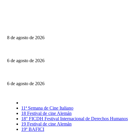
Último momento
Canelones: Realidad, ficción y otros dobleces
8 de agosto de 2026
Engendro: Trampas estéticas y círculos viciosos
6 de agosto de 2026
La invitación: El amor puesto sobre la mesa
6 de agosto de 2026
Selección CineFreaks
11ª Semana de Cine Italiano
18 Festival de cine Alemán
18° FICDH Festival Internacional de Derechos Humanos
19 Festival de cine Alemán
19º BAFICI