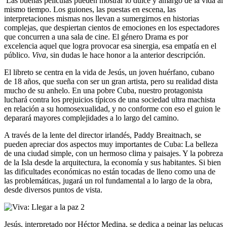
Las buenas películas pueden mostrar lo dulce y amargo de la vida al
mismo tiempo. Los guiones, las puestas en escena, las
interpretaciones mismas nos llevan a sumergirnos en historias
complejas, que despiertan cientos de emociones en los espectadores
que concurren a una sala de cine. El género Drama es por
excelencia aquel que logra provocar esa sinergia, esa empatía en el
público.
Viva
, sin dudas le hace honor a la anterior descripción.
El libreto se centra en la vida de Jesús, un joven huérfano, cubano
de 18 años, que sueña con ser un gran artista, pero su realidad dista
mucho de su anhelo. En una pobre Cuba, nuestro protagonista
luchará contra los prejuicios típicos de una sociedad ultra machista
en relación a su homosexualidad, y no conforme con eso el guion le
deparará mayores complejidades a lo largo del camino.
A través de la lente del director irlandés, Paddy Breaitnach, se
pueden apreciar dos aspectos muy importantes de Cuba: La belleza
de una ciudad simple, con un hermoso clima y paisajes. Y la pobreza
de la Isla desde la arquitectura, la economía y sus habitantes. Si bien
las dificultades económicas no están tocadas de lleno como una de
las problemáticas, jugará un rol fundamental a lo largo de la obra,
desde diversos puntos de vista.
Jesús, interpretado por Héctor Medina, se dedica a peinar las pelucas