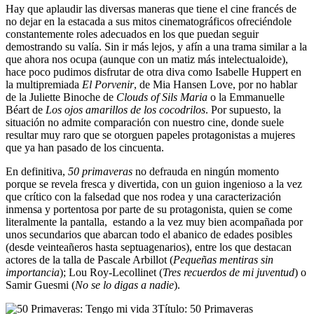
Hay que aplaudir las diversas maneras que tiene el cine francés de
no dejar en la estacada a sus mitos cinematográficos ofreciéndole
constantemente roles adecuados en los que puedan seguir
demostrando su valía. Sin ir más lejos, y afín a una trama similar a la
que ahora nos ocupa (aunque con un matiz más intelectualoide),
hace poco pudimos disfrutar de otra diva como Isabelle Huppert en
la multipremiada
El Porvenir
, de Mia Hansen Love, por no hablar
de la Juliette Binoche de
Clouds of Sils Maria
o la Emmanuelle
Béart de
Los ojos amarillos de los cocodrilos
. Por supuesto, la
situación no admite comparación con nuestro cine, donde suele
resultar muy raro que se otorguen papeles protagonistas a mujeres
que ya han pasado de los cincuenta.
En definitiva,
50 primaveras
no defrauda en ningún momento
porque se revela fresca y divertida, con un guion ingenioso a la vez
que crítico con la falsedad que nos rodea y una caracterización
inmensa y portentosa por parte de su protagonista, quien se come
literalmente la pantalla, estando a la vez muy bien acompañada por
unos secundarios que abarcan todo el abanico de edades posibles
(desde veinteañeros hasta septuagenarios), entre los que destacan
actores de la talla de Pascale Arbillot (
Pequeñas mentiras sin
importancia
); Lou Roy-Lecollinet (
Tres recuerdos de mi juventud
) o
Samir Guesmi (
No se lo digas a nadie
).
Título: 50 Primaveras