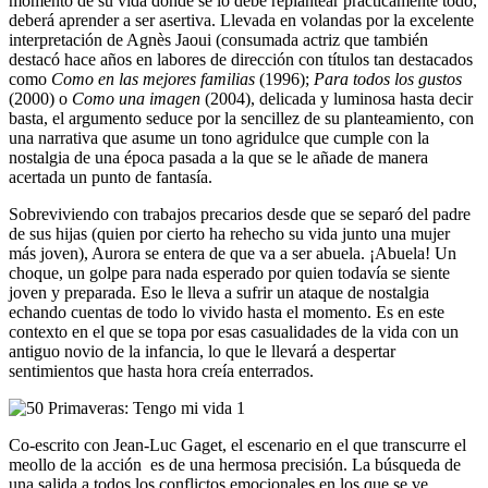
momento de su vida donde se lo debe replantear prácticamente todo,
deberá aprender a ser asertiva. Llevada en volandas por la excelente
interpretación de Agnès Jaoui (consumada actriz que también
destacó hace años en labores de dirección con títulos tan destacados
como
Como en las mejores familias
(1996);
Para todos los gustos
(2000) o
Como una imagen
(2004), delicada y luminosa hasta decir
basta, el argumento seduce por la sencillez de su planteamiento, con
una narrativa que asume un tono agridulce que cumple con la
nostalgia de una época pasada a la que se le añade de manera
acertada un punto de fantasía.
Sobreviviendo con trabajos precarios desde que se separó del padre
de sus hijas (quien por cierto ha rehecho su vida junto una mujer
más joven), Aurora se entera de que va a ser abuela. ¡Abuela! Un
choque, un golpe para nada esperado por quien todavía se siente
joven y preparada. Eso le lleva a sufrir un ataque de nostalgia
echando cuentas de todo lo vivido hasta el momento. Es en este
contexto en el que se topa por esas casualidades de la vida con un
antiguo novio de la infancia, lo que le llevará a despertar
sentimientos que hasta hora creía enterrados.
Co-escrito con Jean-Luc Gaget, el escenario en el que transcurre el
meollo de la acción es de una hermosa precisión. La búsqueda de
una salida a todos los conflictos emocionales en los que se ve