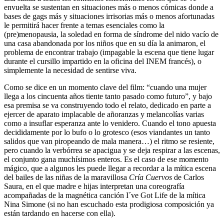
envuelta se sustentan en situaciones más o menos cómicas donde a
bases de gags más y situaciones irrisorias más o menos afortunadas
le permitirá hacer frente a temas esenciales como la
(pre)menopausia, la soledad en forma de síndrome del nido vacío de
una casa abandonada por los niños que en su día la animaron, el
problema de encontrar trabajo (impagable la escena que tiene lugar
durante el cursillo impartido en la oficina del INEM francés), o
simplemente la necesidad de sentirse viva.
Como se dice en un momento clave del film: “cuando una mujer
llega a los cincuenta años tiente tanto pasado como futuro”, y bajo
esa premisa se va construyendo todo el relato, dedicado en parte a
ejercer de aparato implacable de añoranzas y melancolías varias
como a insuflar esperanza ante lo venidero. Cuando el tono apuesta
decididamente por lo bufo o lo grotesco (esos viandantes un tanto
salidos que van piropeando de mala manera…) el ritmo se resiente,
pero cuando la verbórrea se apacigua y se deja respirar a las escenas,
el conjunto gana muchísimos enteros. Es el caso de ese momento
mágico, que a algunos les puede llegar a recordar a la mítica escena
del bailes de las niñas de la maravillosa
Cría Cuervos
de Carlos
Saura, en el que madre e hijas interpretan una coreografía
acompañadas de la magnética canción I´ve Got Life de la mítica
Nina Simone (si no han escuchado esta prodigiosa composición ya
están tardando en hacerse con ella).