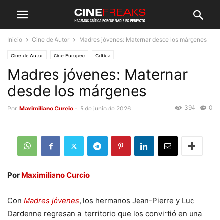
Inicio
Cine de Autor
Madres jóvenes: Maternar desde los márgenes
Cine de Autor
Cine Europeo
Crítica
Madres jóvenes: Maternar
desde los márgenes
394
0
Por
Maximiliano Curcio
-
5 de junio de 2026
Por
Maximiliano Curcio
Con
Madres jóvenes
, los hermanos Jean-Pierre y Luc
Dardenne regresan al territorio que los convirtió en una