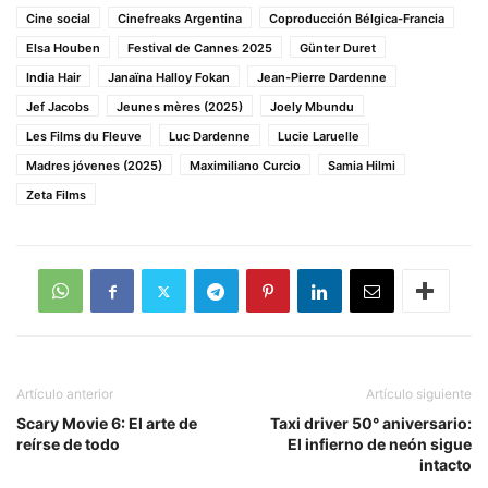
Cine social
Cinefreaks Argentina
Coproducción Bélgica-Francia
Elsa Houben
Festival de Cannes 2025
Günter Duret
India Hair
Janaïna Halloy Fokan
Jean-Pierre Dardenne
Jef Jacobs
Jeunes mères (2025)
Joely Mbundu
Les Films du Fleuve
Luc Dardenne
Lucie Laruelle
Madres jóvenes (2025)
Maximiliano Curcio
Samia Hilmi
Zeta Films
Artículo anterior
Artículo siguiente
Scary Movie 6: El arte de
Taxi driver 50° aniversario:
reírse de todo
El infierno de neón sigue
intacto