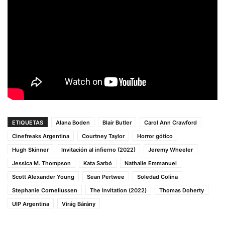
ETIQUETAS
Alana Boden
Blair Butler
Carol Ann Crawford
Cinefreaks Argentina
Courtney Taylor
Horror gótico
Hugh Skinner
Invitación al infierno (2022)
Jeremy Wheeler
Jessica M. Thompson
Kata Sarbó
Nathalie Emmanuel
Scott Alexander Young
Sean Pertwee
Soledad Colina
Stephanie Corneliussen
The Invitation (2022)
Thomas Doherty
UIP Argentina
Virág Bárány