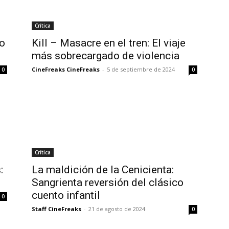
Crítica
no
Kill – Masacre en el tren: El viaje
más sobrecargado de violencia
CineFreaks CineFreaks
-
5 de septiembre de 2024
0
0
Crítica
:
La maldición de la Cenicienta:
Sangrienta reversión del clásico
cuento infantil
0
Staff CineFreaks
-
21 de agosto de 2024
0