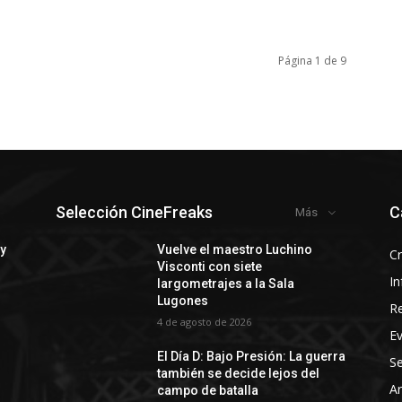
Página 1 de 9
Selección CineFreaks
C
Más
 y
Vuelve el maestro Luchino
Cr
Visconti con siete
In
largometrajes a la Sala
Lugones
R
4 de agosto de 2026
E
El Día D: Bajo Presión: La guerra
Se
también se decide lejos del
Ar
campo de batalla