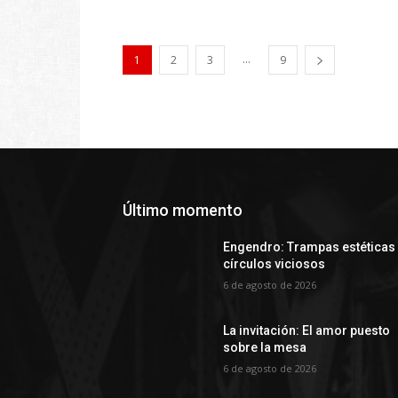
...
1
2
3
9
Último momento
Engendro: Trampas estéticas
círculos viciosos
6 de agosto de 2026
La invitación: El amor puesto
sobre la mesa
6 de agosto de 2026