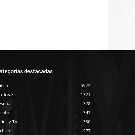
ategorías destacadas
ítica
5972
fofreaks
1321
eseña
378
ventos
347
ries y TV
330
chivo
277