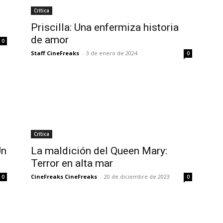
Crítica
Priscilla: Una enfermiza historia
de amor
0
Staff CineFreaks
-
3 de enero de 2024
0
Crítica
Un
La maldición del Queen Mary:
Terror en alta mar
CineFreaks CineFreaks
-
20 de diciembre de 2023
0
0