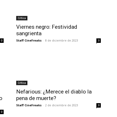
Crítica
Viernes negro: Festividad
sangrienta
Staff CineFreaks
-
8 de diciembre de 2023
0
0
Crítica
Nefarious: ¿Merece el diablo la
o
pena de muerte?
Staff CineFreaks
-
2 de diciembre de 2023
0
0