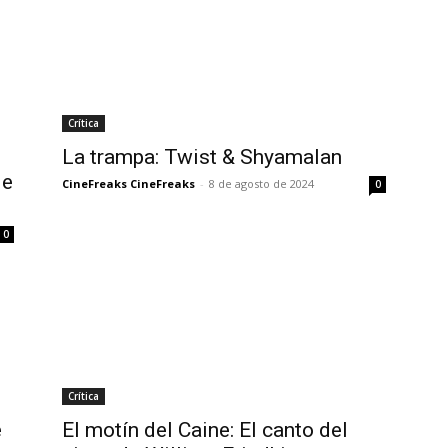
Crítica
La trampa: Twist & Shyamalan
de
CineFreaks CineFreaks
-
8 de agosto de 2024
0
0
Crítica
e
El motín del Caine: El canto del