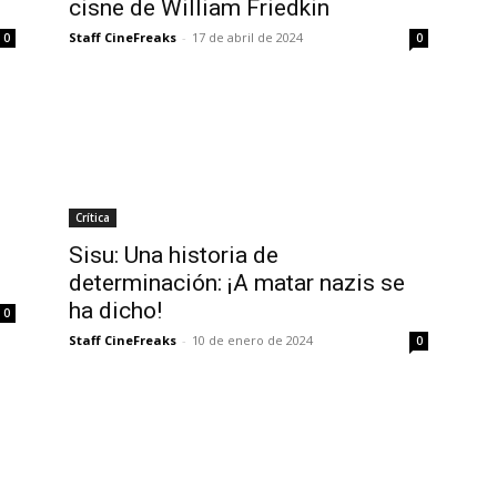
cisne de William Friedkin
Staff CineFreaks
-
17 de abril de 2024
0
0
Crítica
Sisu: Una historia de
determinación: ¡A matar nazis se
ha dicho!
0
Staff CineFreaks
-
10 de enero de 2024
0