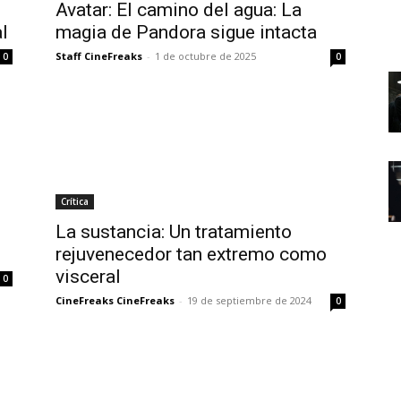
Avatar: El camino del agua: La
l
magia de Pandora sigue intacta
Staff CineFreaks
-
1 de octubre de 2025
0
0
Crítica
s
La sustancia: Un tratamiento
rejuvenecedor tan extremo como
visceral
0
CineFreaks CineFreaks
-
19 de septiembre de 2024
0