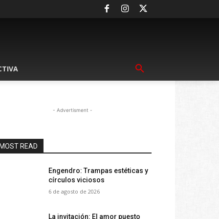
CTIVA
- Advertisment -
MOST READ
Engendro: Trampas estéticas y
círculos viciosos
6 de agosto de 2026
La invitación: El amor puesto