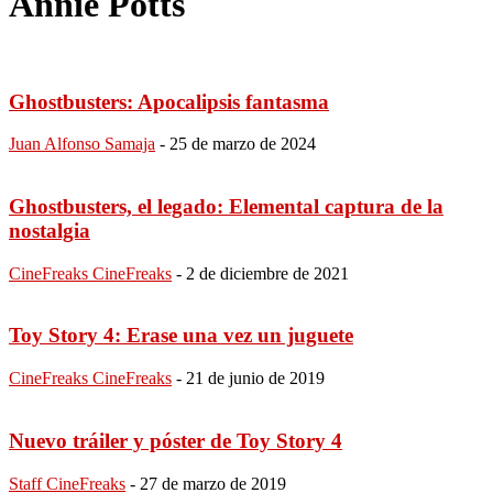
Annie Potts
Ghostbusters: Apocalipsis fantasma
Juan Alfonso Samaja
-
25 de marzo de 2024
Ghostbusters, el legado: Elemental captura de la
nostalgia
CineFreaks CineFreaks
-
2 de diciembre de 2021
Toy Story 4: Erase una vez un juguete
CineFreaks CineFreaks
-
21 de junio de 2019
Nuevo tráiler y póster de Toy Story 4
Staff CineFreaks
-
27 de marzo de 2019