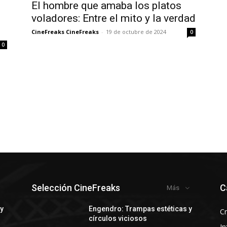
El hombre que amaba los platos
voladores: Entre el mito y la verdad
CineFreaks CineFreaks
-
19 de octubre de 2024
0
0
Selección CineFreaks
C
Más
 y
Engendro: Trampas estéticas y
Cr
círculos viciosos
In