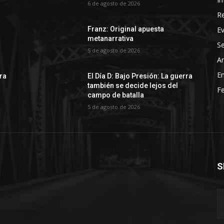
6 de agosto de 2026
R
E
Franz: Original apuesta
metanarrativa
Se
5 de agosto de 2026
Ar
En
rra
El Día D: Bajo Presión: La guerra
también se decide lejos del
Fe
campo de batalla
5 de agosto de 2026
S