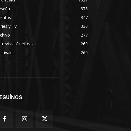
eseña
378
ventos
347
ries y TV
330
chivo
277
trevista Cinefreaks
269
stivales
260
EGUÍNOS