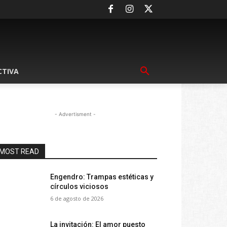
CTIVA
- Advertisment -
MOST READ
Engendro: Trampas estéticas y
círculos viciosos
6 de agosto de 2026
La invitación: El amor puesto