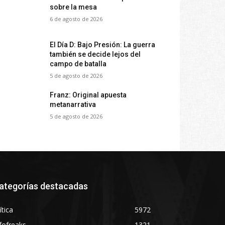
sobre la mesa
6 de agosto de 2026
El Día D: Bajo Presión: La guerra
también se decide lejos del
campo de batalla
5 de agosto de 2026
Franz: Original apuesta
metanarrativa
5 de agosto de 2026
ategorías destacadas
ítica
5972
fofreaks
1321