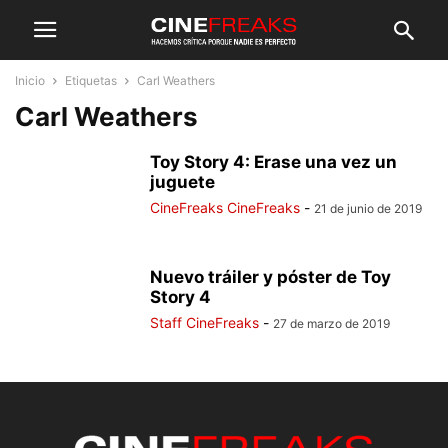
Inicio
Etiquetas
Carl Weathers
Carl Weathers
Toy Story 4: Erase una vez un
juguete
CineFreaks CineFreaks
-
21 de junio de 2019
Nuevo tráiler y póster de Toy
Story 4
Staff CineFreaks
-
27 de marzo de 2019