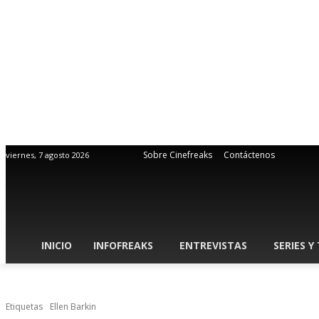
Sobre Cinefreaks
Contáctenos
viernes, 7 agosto 2026
INICIO
INFOFREAKS
ENTREVISTAS
SERIES Y
Etiquetas
Ellen Barkin