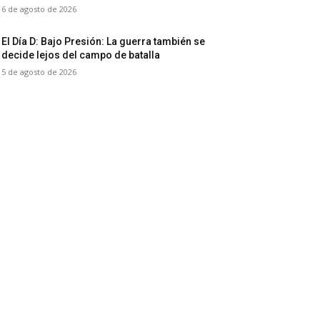
6 de agosto de 2026
El Día D: Bajo Presión: La guerra también se
decide lejos del campo de batalla
5 de agosto de 2026
ategorías destacadas
ítica
5973
fofreaks
1321
eseña
378
ventos
347
ries y TV
330
chivo
277
trevista Cinefreaks
269
stivales
260