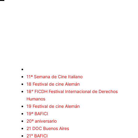
Selección CineFreaks
C
es
Cr
11ª Semana de Cine Italiano
In
18 Festival de cine Alemán
R
18° FICDH Festival Internacional de Derechos
E
Humanos
19 Festival de cine Alemán
Se
19º BAFICI
Ar
20º aniversario
En
21 DOC Buenos Aires
Fe
21° BAFICI