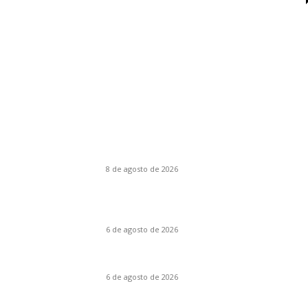
Último momento
Canelones: Realidad, ficción y otros doblec
8 de agosto de 2026
Engendro: Trampas estéticas y círculos
viciosos
6 de agosto de 2026
La invitación: El amor puesto sobre la mesa
6 de agosto de 2026