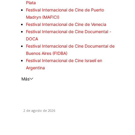
Plata
Festival Internacional de Cine de Puerto
Madryn (MAFICI)
Festival Internacional de Cine de Venecia
Festival Internacional de Cine Documental -
DOCA
Festival Internacional de Cine Documental de
Buenos Aires (FIDBA)
Festival Internacional de Cine Israelí en
Argentina
Más
La mitad que falta: Posdata, te quiero
2 de agosto de 2026
El Día D: Bajo Presión: La guerra también se
decide lejos del campo de batalla