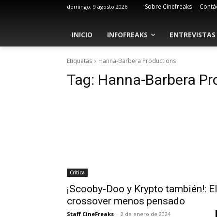
Sobre Cinefreaks
Contá
domingo, 9 agosto 2026
INICIO
INFOFREAKS
ENTREVISTAS
Etiquetas
Hanna-Barbera Productions
Tag:
Hanna-Barbera Pr
Crítica
¡Scooby-Doo y Krypto también!: E
crossover menos pensado
Staff CineFreaks
-
2 de enero de 2024