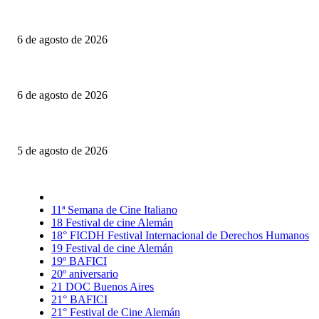
Engendro: Trampas estéticas y círculos viciosos
6 de agosto de 2026
La invitación: El amor puesto sobre la mesa
6 de agosto de 2026
El Día D: Bajo Presión: La guerra también se decide lejos del campo de ba
5 de agosto de 2026
Selección CineFreaks
11ª Semana de Cine Italiano
18 Festival de cine Alemán
18° FICDH Festival Internacional de Derechos Humanos
19 Festival de cine Alemán
19º BAFICI
20º aniversario
21 DOC Buenos Aires
21° BAFICI
21° Festival de Cine Alemán