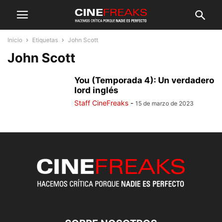
Inicio
Etiquetas
John Scott
John Scott
You (Temporada 4): Un verdadero
lord inglés
Staff CineFreaks
-
15 de marzo de 2023