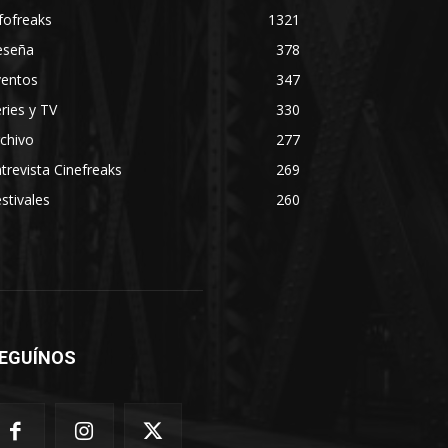
fofreaks
1321
eseña
378
ventos
347
ries y TV
330
chivo
277
trevista Cinefreaks
269
stivales
260
EGUÍNOS