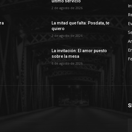
último servicio
In
2 de agosto de 2026
R
E
rra
La mitad que falta: Posdata, te
quiero
Se
2 de agosto de 2026
Ar
En
La invitación: El amor puesto
sobre la mesa
Fe
6 de agosto de 2026
S