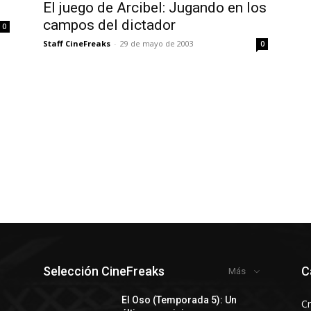
El juego de Arcibel: Jugando en los
campos del dictador
0
Staff CineFreaks
-
29 de mayo de 2003
0
Selección CineFreaks
C
Más
El Oso (Temporada 5): Un
Cr