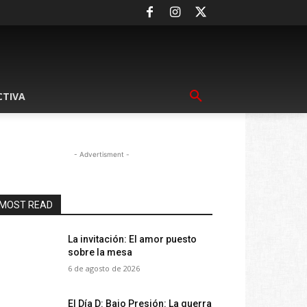
CTIVA
- Advertisment -
MOST READ
La invitación: El amor puesto
sobre la mesa
6 de agosto de 2026
El Día D: Bajo Presión: La guerra