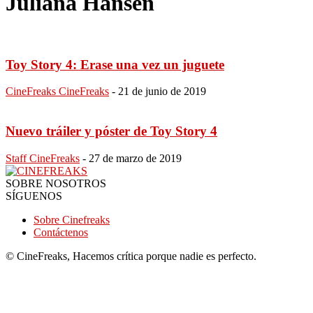
Juliana Hansen
Toy Story 4: Erase una vez un juguete
CineFreaks CineFreaks
-
21 de junio de 2019
Nuevo tráiler y póster de Toy Story 4
Staff CineFreaks
-
27 de marzo de 2019
SOBRE NOSOTROS
SÍGUENOS
Sobre Cinefreaks
Contáctenos
© CineFreaks, Hacemos crítica porque nadie es perfecto.